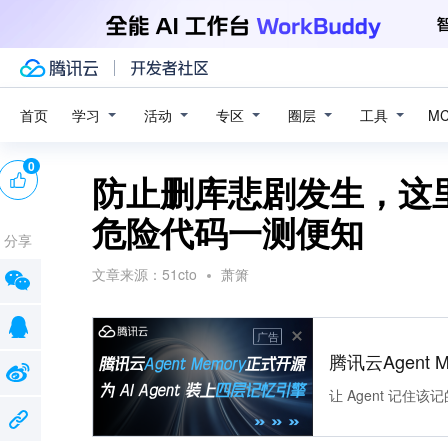
学习
活动
专区
圈层
工具
首页
M
0
防止删库悲剧发生，这里
危险代码一测便知
分享
文章来源：
51cto
萧箫
广告
腾讯云Agent 
让 Agent 记