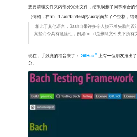
想要清理文件夹内部分冗余文件，结果误删了同事刚合的
（例如，在rm -rf /usr/bin/test的/usr后面加了个空格
 相比于其他语言，Bash自带许多令人摸不着头脑的设计，其中之一就是变量中间不能加空格。这就导致Bash在调试时，
某些命令具有危险性，例如rm -rf是删除文件夹下所
现在，手残党的福音来了：
GitHub
上有一位朋友推出了
分。