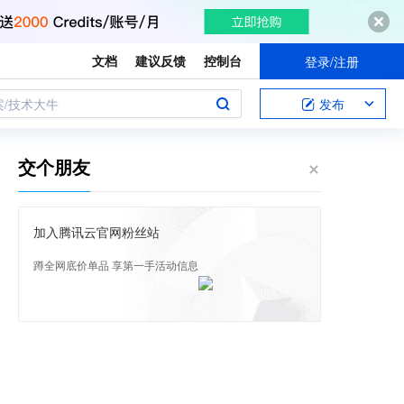
文档
建议反馈
控制台
登录/注册
案/技术大牛
发布
交个朋友
加入腾讯云官网粉丝站
蹲全网底价单品 享第一手活动信息