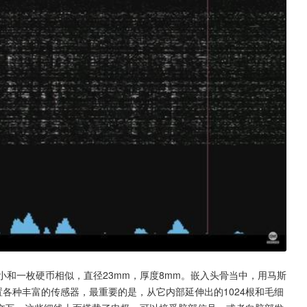
9的大小和一枚硬币相似，直径23mm，厚度8mm。嵌入头骨当中，用马斯
置各种丰富的传感器，最重要的是，从它内部延伸出的1024根和毛细