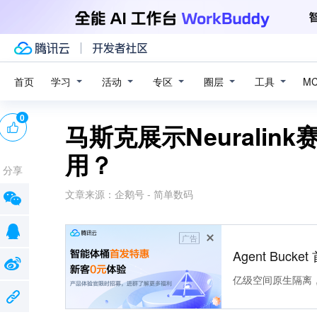
学习
活动
专区
圈层
工具
首页
M
0
马斯克展示Neurali
用？
分享
文章来源：
企鹅号 - 简单数码
广告
Agent Buck
亿级空间原生隔离