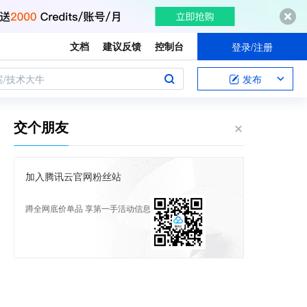
文档
建议反馈
控制台
登录/注册
案/技术大牛
发布
交个朋友
加入腾讯云官网粉丝站
蹲全网底价单品 享第一手活动信息