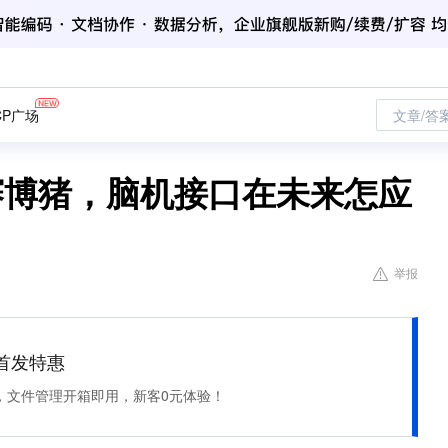
CP广场
文章/答
nk赛博猪，脑机接口在未来怎应
举报
et 首发特惠
，文件管理开箱即用，新客0元体验！