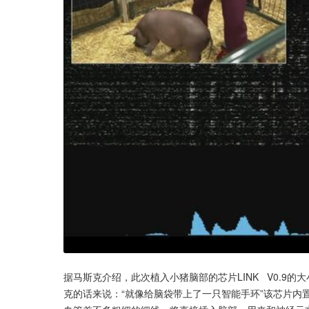
据马斯克介绍，此次植入小猪脑部的芯片LINK   V0.
克的话来说：“就像给脑袋带上了一只智能手环”该芯片内