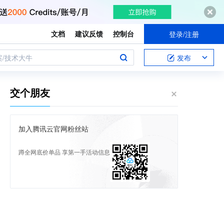
文档
建议反馈
控制台
登录/注册
案/技术大牛
发布
交个朋友
加入腾讯云官网粉丝站
蹲全网底价单品 享第一手活动信息