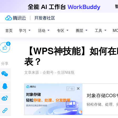
学习
活动
专区
圈层
工具
首页
M
0
【WPS神技能】如何在E
表？
分享
文章来源：
企鹅号 - 生活N味瓶
广告
对象存储COS
轻松存储、处理、