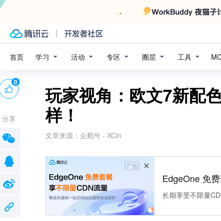
学习
活动
专区
圈层
工具
首页
M
0
玩家视角：欧文7新配色
样！
分享
文章来源：
企鹅号 - XCin
广告
EdgeOne 
长期享受不限量CD