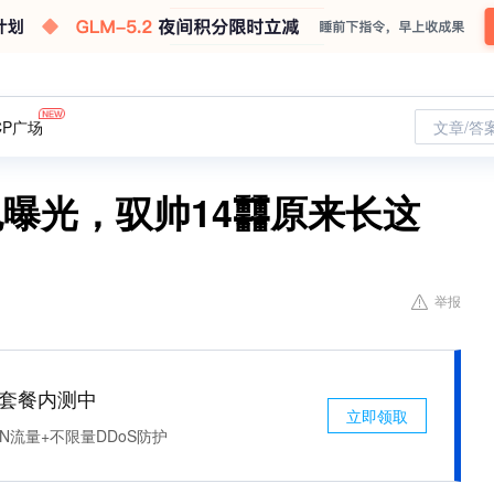
CP广场
文章/答
曝光，驭帅14䨻原来长这
举报
免费套餐内测中
立即领取
N流量+不限量DDoS防护