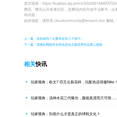
原文链接
：
https://kuaibao.qq.com/s/20200915A0KXTG
腾讯「腾讯云开发者社区」是腾讯内容开放平台帐号（企
布内容。
如有侵权，请联系 cloudcommunity@tencent.com 删除
上一篇：你知道吗？记事本还有三个技巧！
下一篇：高陵区网络安全和信息化主题优秀作品展上线啦
相关
快讯
玩家视角：欧文7 ID又出新花样，玩配色还得服Nike
玩家视角：汤神水花三代曝光，颜值真漂亮只可惜…
玩家视角：到底什么才是真正的球鞋文化？