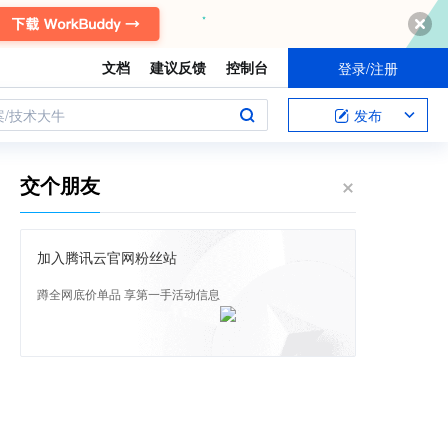
文档
建议反馈
控制台
登录/注册
案/技术大牛
发布
交个朋友
加入腾讯云官网粉丝站
蹲全网底价单品 享第一手活动信息