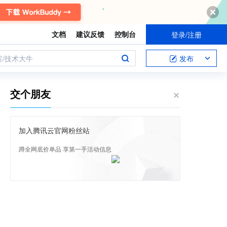
文档
建议反馈
控制台
登录/注册
案/技术大牛
发布
交个朋友
加入腾讯云官网粉丝站
蹲全网底价单品 享第一手活动信息