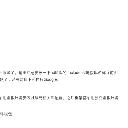
nfig 然后编译了。这里注意要改一下hdf5库的 include 和链接库名称（前面
啥问题了，若有对症下药自行Google。
low”。这里采用虚拟环境安装以隔离相关库配置。之后框架都采用独立虚拟环境
拟环境包：