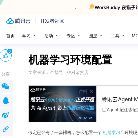
学习
活动
专区
圈层
工具
首页
M
0
机器学习环境配置
文章来源：
企鹅号 - 继科杂货店
分享
广告
腾讯云Agent 
让 Agent 记
假定已经有了一套裸机，怎么配置一个
机器学习
环境呢