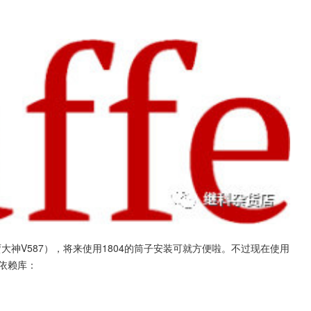
apt 库（贾大神V587），将来使用1804的筒子安装可就方便啦。不过现在使用
 依赖库：