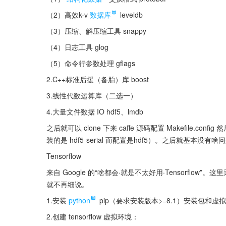
（2）高效k-v
数据库
 leveldb
（3）压缩、解压缩工具 snappy
（4）日志工具 glog
（5）命令行参数处理 gflags
2.C++标准后援（备胎）库 boost
3.线性代数运算库（二选一）
4.大量文件数据 IO hdf5、lmdb
之后就可以 clone 下来 caffe 源码配置 Makefile.co
装的是 hdf5-serial 而配置是hdf5）。之后就基本没有
Tensorflow
来自 Google 的“啥都会·就是不太好用·Tensorf
就不再细说。
1.安装
python
 pip（要求安装版本>=8.1）安装包和虚
2.创建 tensorflow 虚拟环境：