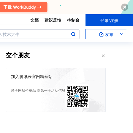
文档
建议反馈
控制台
登录/注册
案/技术大牛
发布
交个朋友
加入腾讯云官网粉丝站
蹲全网底价单品 享第一手活动信息