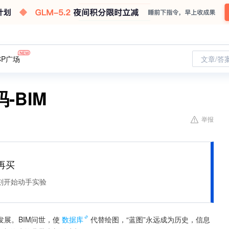
CP广场
文章/答
-BIM
举报
再买
刻开始动手实验
展。BIM问世，使
数据库
代替绘图，“蓝图”永远成为历史，信息