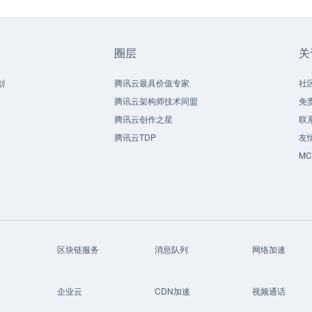
圈层
关
划
腾讯云最具价值专家
社
腾讯云架构师技术同盟
免
腾讯云创作之星
联
腾讯云TDP
友
M
区块链服务
消息队列
网络加速
企业云
CDN加速
视频通话