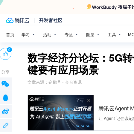
学习
活动
专区
圈层
工具
首页
M
0
数字经济分论坛：5G
键要有应用场景
分享
文章来源：
企鹅号 - 金台资讯
广告
腾讯云Agent 
让 Agent 记