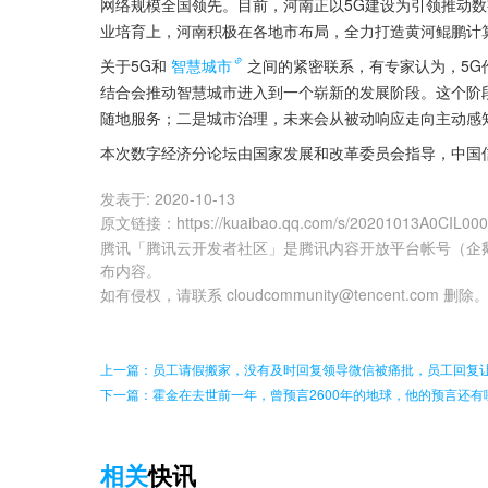
网络规模全国领先。目前，河南正以5G建设为引领推动数
业培育上，河南积极在各地市布局，全力打造黄河鲲鹏计
关于5G和
智慧城市
之间的紧密联系，有专家认为，5G
结合会推动智慧城市进入到一个崭新的发展阶段。这个阶
随地服务；二是城市治理，未来会从被动响应走向主动感
本次数字经济分论坛由国家发展和改革委员会指导，中国
发表于:
2020-10-13
原文链接
：
https://kuaibao.qq.com/s/20201013A0CIL00
腾讯「腾讯云开发者社区」是腾讯内容开放平台帐号（企
布内容。
如有侵权，请联系 cloudcommunity@tencent.com 删除
上一篇：员工请假搬家，没有及时回复领导微信被痛批，员工回复
下一篇：霍金在去世前一年，曾预言2600年的地球，他的预言还有
相关
快讯