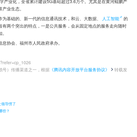
字产业化，全省累计建设5G基站超过3.6万个。尤其是在黄河鲲鹏产
算产业生态。
作为基础的、新一代的信息通讯技术，和云、大数据、
人工智能
的
段有两个突出的特点，一是公共服务，会从固定地点的服务走向随时
知。
信息协会、福州市人民政府承办。
0?refer=cp_1026
鹅号）传播渠道之一，根据
《腾讯内容开放平台服务协议》
转载发
。
让领导愣了
哪些？