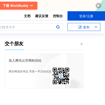
文档
建议反馈
控制台
登录/注册
案/技术大牛
发布
交个朋友
加入腾讯云官网粉丝站
蹲全网底价单品 享第一手活动信息