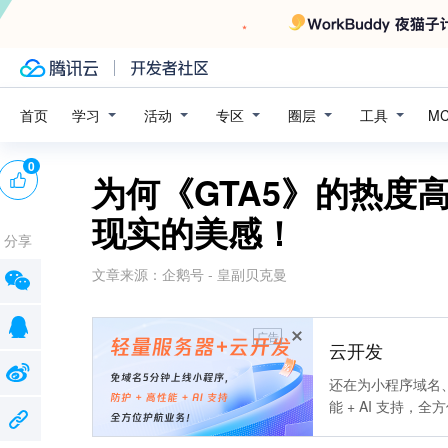
学习
活动
专区
圈层
工具
首页
M
0
为何《GTA5》的热度
现实的美感！
分享
文章来源：
企鹅号 - 皇副贝克曼
广告
云开发
还在为小程序域名、
能 + AI 支持，