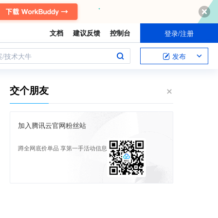
文档
建议反馈
控制台
登录/注册
案/技术大牛
发布
交个朋友
加入腾讯云官网粉丝站
蹲全网底价单品 享第一手活动信息