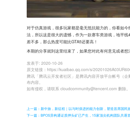
对于仿真游戏，很多玩家都是毫无抵抗能力的，你看如今红
法，所以这是很大的遗憾，作为一款赛车类游戏，地平线4
差不多，那么热度可能比GTA5还要高！
本期的分享就到这里结束了，如果您对此有何意见或者想
发表于:
2020-10-26
原文链接
：
https://kuaibao.qq.com/s/20201026A03UR60
腾讯「腾讯云开发者社区」是腾讯内容开放平台帐号（企
布内容。
如有侵权，请联系 cloudcommunity@tencent.com 删除
上一篇：新中旅，新征程｜以与时俱进的能力创新，塑造首席国民
下一篇：BPOS异构通证质押头矿已产生，15家顶尖机构团队共逐