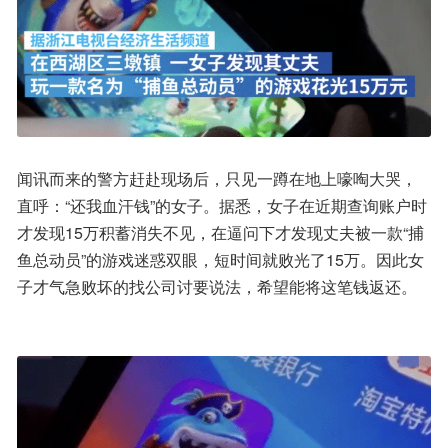
闻讯而来的警方赶赴现场后，只见一蹲在地上嚎啕大哭，
直呼：“还我血汗钱”的女子。据悉，女子在近期查询账户时
才发现15万积蓄消失不见，在逼问下才发现丈夫被一款“捕
鱼总动员”的游戏迷惑双眼，短时间就败光了15万。因此女
子才气急败坏的找公司讨要说法，希望能将这笔钱返还。