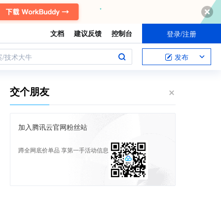
文档
建议反馈
控制台
登录/注册
案/技术大牛
发布
交个朋友
加入腾讯云官网粉丝站
蹲全网底价单品 享第一手活动信息