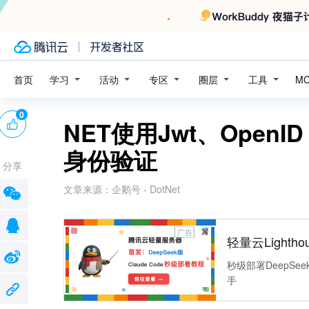
学习
活动
专区
圈层
工具
首页
M
0
NET使用Jwt、OpenID
身份验证
分享
文章来源：
企鹅号 - DotNet
广告
轻量云Lightho
秒级部署DeepSee
手