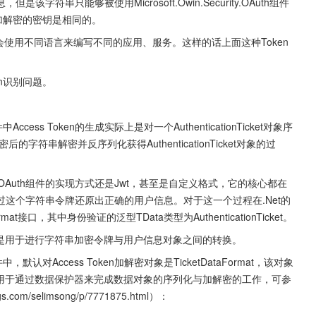
串只能够被使用Microsoft.Owin.Security.OAuth组件
加解密的密钥是相同的。
会使用不同语言来编写不同的应用、服务。这样的话上面这种Token
ken识别问题。
件中Access Token的生成实际上是对一个AuthenticationTicket对象序
的字符串解密并反序列化获得AuthenticationTicket对象的过
Security.OAuth组件的实现方式还是Jwt，甚至是自定义格式，它的核心都在
这个字符串令牌还原出正确的用户信息。对于这一个过程在.Net的
t接口，其中身份验证的泛型TData类型为AuthenticationTicket。
个方法就是用于进行字符串加密令牌与用户信息对象之间的转换。
h组件中，默认对Access Token加解密对象是TicketDataFormat，该对象
的类型，用于通过数据保护器来完成数据对象的序列化与加解密的工作，可参
.com/selimsong/p/7771875.html）：