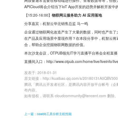
网设备通常需要在移动端进行操作、查看数据等等，但较
APICloud将会介绍当下IoT App开发的趋势并解析开
【15:20-16:00】
物联网云服务助力 AI 应用落地
分享嘉宾：机智云华北销售总监 马一鸣
企业通过物联网化改造产生了大量的数据，同时也产生了
在产品及应用场景中显现作用？在本段分享中，机智云将
合，帮助企业挖掘物联网数据的价值。
本次沙龙会议，OTPUB领先IT学习直播平台将会全程直
直播间入口：http://www.otpub.com/home/live/liveinfo/live
发表于:
2018-01-31
原文链接
：
http://kuaibao.qq.com/s/20180131A0QBV300
腾讯「腾讯云开发者社区」是腾讯内容开放平台帐号（企
布内容。
如有侵权，请联系 cloudcommunity@tencent.com 删除
上一篇：oswbb工具分析主机性能