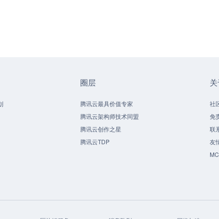
圈层
关
划
腾讯云最具价值专家
社
腾讯云架构师技术同盟
免
腾讯云创作之星
联
腾讯云TDP
友
M