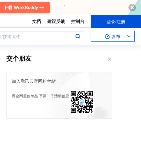
文档
建议反馈
控制台
登录/注册
案/技术大牛
发布
交个朋友
加入腾讯云官网粉丝站
蹲全网底价单品 享第一手活动信息