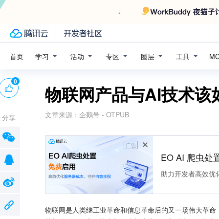
学习
活动
专区
圈层
工具
首页
M
0
物联网产品与AI技术该
文章来源：
企鹅号 - OTPUB
分享
广告
EO AI 爬虫
助力开发者高效优
物联网是人类继工业革命和信息革命后的又一场伟大革命