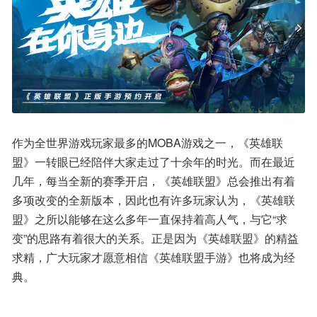
作为全世界游戏玩家最多的MOBA游戏之一，《英雄联
盟》一转眼已经陪伴大家走过了十余年的时光。而在最近
几年，每当全新的赛季开启，《英雄联盟》总会推出有着
多项改变的全新版本，因此也有许多玩家认为，《英雄联
盟》之所以能够在这么多年一直保持着高人气，与它“求
变”的思路有着很大的关系。正是因为《英雄联盟》的精益
求精，广大玩家才愿意相信《英雄联盟手游》也将成为经
典。