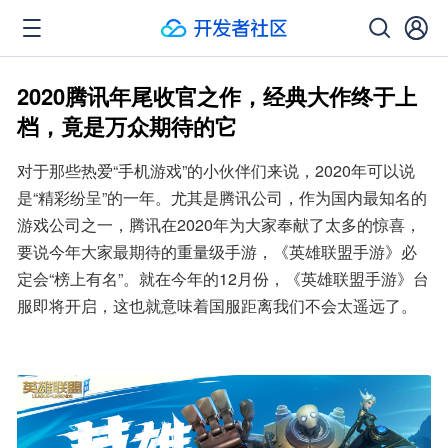
2020腾讯年尾收官之作，经典大作终于上
档，竟是万众期待的它
对于那些热爱“手机游戏”的小伙伴们来说，2020年可以说
是“精彩纷呈”的一年。尤其是腾讯公司，作为国内最知名的
游戏公司之一，腾讯在2020年为大家奉献了太多的惊喜，
要说今年大家最期待的重量级手游，《英雄联盟手游》必
定会“榜上有名”。就在今年的12月份，《英雄联盟手游》台
服即将开启，这也就意味着国服距离我们不会太遥远了。