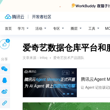
学习
活动
专区
圈层
工具
首页
M
0
爱奇艺数据仓库平台和
文章来源：
infoq
爱奇艺技术产品团队
分享
广告
腾讯云Agent 
让 Agent 记