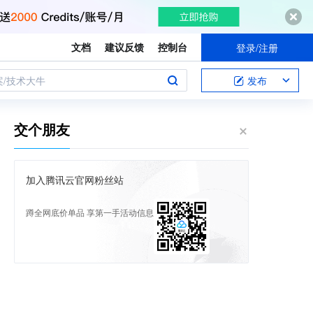
文档
建议反馈
控制台
登录/注册
案/技术大牛
发布
交个朋友
加入腾讯云官网粉丝站
蹲全网底价单品 享第一手活动信息