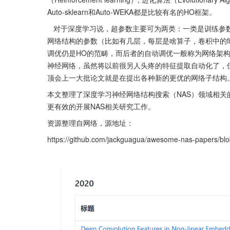
Auto-sklearn和Auto-WEKA都是比较有名的HO框架。
   对于深度学习说，超参数主要可为两类：一类是训练参数（如learning rate，batch size，weight decay等）；另一类是定义
网络结构的参数（比如有几层，每层是啥算子，卷积中的fil
调优仍是HO的范畴，而后者的自动调优一般称为网络架构搜索（Neu
神经网络，虽然将以前很另人头疼的特征提取自动化了，
顶会上一大批论文就是在提出各种新的更优的网络子结构
本文整理了深度学习神经网络结构搜索（NAS）领域相
更有效的开展NAS相关研究工作。
资源整理自网络，源地址：
https://github.com/jackguagua/awesome-nas-papers/