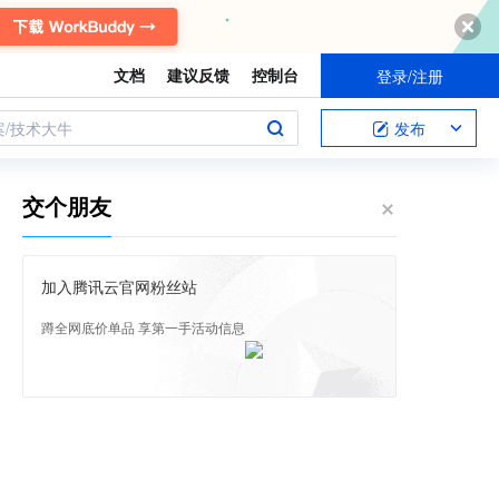
文档
建议反馈
控制台
登录/注册
案/技术大牛
发布
交个朋友
加入腾讯云官网粉丝站
蹲全网底价单品 享第一手活动信息