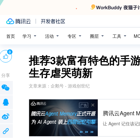
学习
活动
专区
圈层
工具
首页
M
0
推荐3款富有特色的手
生存虐哭萌新
分享
文章来源：
企鹅号 - 游戏创世纪
广告
腾讯云Agent 
让 Agent 记