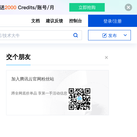
文档
建议反馈
控制台
登录/注册
案/技术大牛
发布
交个朋友
加入腾讯云官网粉丝站
蹲全网底价单品 享第一手活动信息