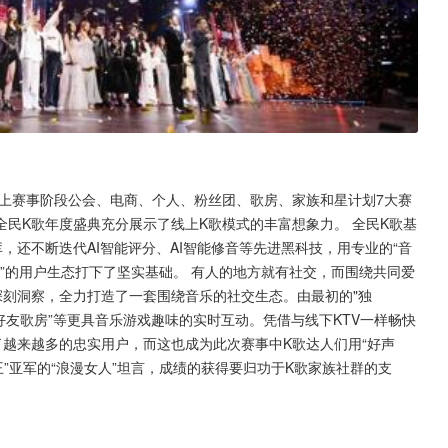
线上赛事阶段公会、电商、个人、粉丝团、歌房、家族和星计划7大赛
民K歌年度盛典充分展示了线上K歌模式的丰富想象力。 全民K歌基
，还不断迭代AI智能评分、AI智能修音等先进黑科技，用专业的“音
乐”的用户生态打下了坚实基础。 有人的地方就有社交，而围绕共同爱
深刻洞察，全力打造了一套围绕音乐的社交生态。由最初的"独
、“好友歌房”等更具音乐游戏趣味的实时互动。凭借与线下KTV一样畅快
越来越多的忠实用户，而这也成为此次赛事中K歌达人们用“好声
”亚军的“浪漫女人”坦言，成绩的获得要归功于K歌家族社群的支