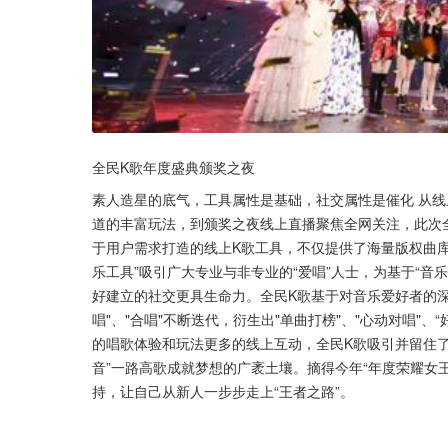
全民K歌年度盛典颁奖之夜
素人造星的底气，工具属性是基础，社交属性是催化 从
道的丰富玩法，到颁奖之夜线上直播聚焦全网关注，此次全
于用户需求打造的线上K歌工具，不仅提供了海量版权曲库
乐工具”吸引广大专业与非专业的“爱唱”人士，为基于“音
好建立的社交更具生命力。全民K歌基于对音乐爱好者的
唱"、"合唱"不断迭代，衍生出"单曲打榜"、"心动对唱"
的唱歌体验和玩法更多的线上互动，全民K歌吸引并留住了
音”一路高歌成就梦想的广袤土壤。摘得今年“年度荣耀女王
持，让自己从新人一步步走上“王者之路”。