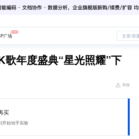
CP广场
文章/答
K歌年度盛典“星光照耀”下
举报
再买
刻开始动手实验