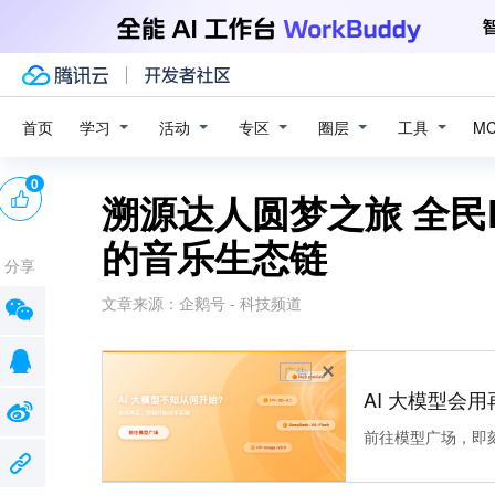
学习
活动
专区
圈层
工具
首页
M
0
溯源达人圆梦之旅 全民
的音乐生态链
分享
文章来源：
企鹅号 - 科技频道
广告
AI 大模型会用
前往模型广场，即