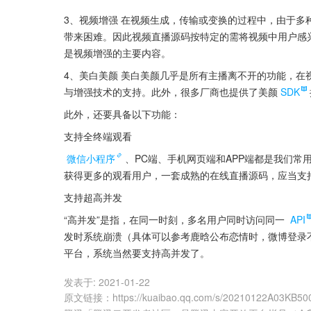
3、视频增强 在视频生成，传输或变换的过程中，由于
带来困难。因此视频直播源码按特定的需将视频中用户感
是视频增强的主要内容。
4、美白美颜 美白美颜几乎是所有主播离不开的功能，
与增强技术的支持。此外，很多厂商也提供了美颜
SDK
此外，还要具备以下功能：
支持全终端观看
微信小程序
、PC端、手机网页端和APP端都是我们
获得更多的观看用户，一套成熟的在线直播源码，应当支
支持超高并发
“高并发”是指，在同一时刻，多名用户同时访问同一 
API
发时系统崩溃（具体可以参考鹿晗公布恋情时，微博登录
平台，系统当然要支持高并发了。
发表于:
2021-01-22
原文链接
：
https://kuaibao.qq.com/s/20210122A03KB50