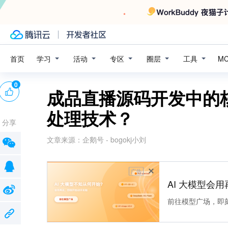
学习
活动
专区
圈层
工具
首页
M
0
成品直播源码开发中的
处理技术？
分享
文章来源：
企鹅号 - bogokj小刘
广告
AI 大模型会用
前往模型广场，即