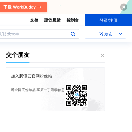
文档
建议反馈
控制台
登录/注册
案/技术大牛
发布
交个朋友
加入腾讯云官网粉丝站
蹲全网底价单品 享第一手活动信息