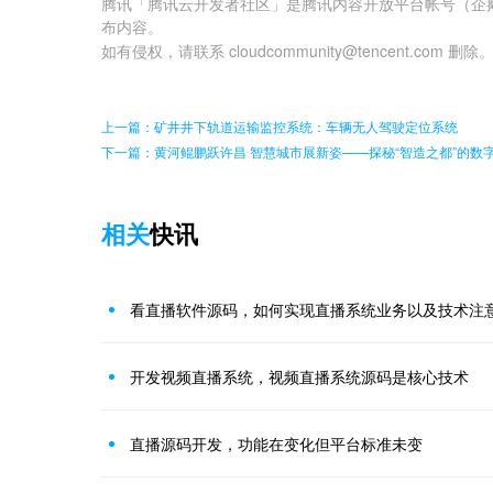
腾讯「腾讯云开发者社区」是腾讯内容开放平台帐号（企
布内容。
如有侵权，请联系 cloudcommunity@tencent.com 删除
上一篇：矿井井下轨道运输监控系统：车辆无人驾驶定位系统
下一篇：黄河鲲鹏跃许昌 智慧城市展新姿——探秘“智造之都”的数
相关
快讯
看直播软件源码，如何实现直播系统业务以及技术注
开发视频直播系统，视频直播系统源码是核心技术
直播源码开发，功能在变化但平台标准未变