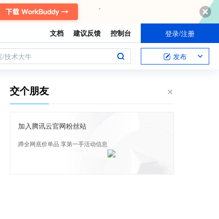
文档
建议反馈
控制台
登录/注册
案/技术大牛
发布
交个朋友
加入腾讯云官网粉丝站
蹲全网底价单品 享第一手活动信息