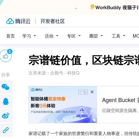
学习
活动
专区
圈层
工具
首页
M
0
宗谱链价值，区块链宗谱
文章来源：
企鹅号 - 科技Q
分享
广告
Agent Buck
亿级空间原生隔离
家谱记载了一个家族的世袭繁衍和重要人物事迹，但传统