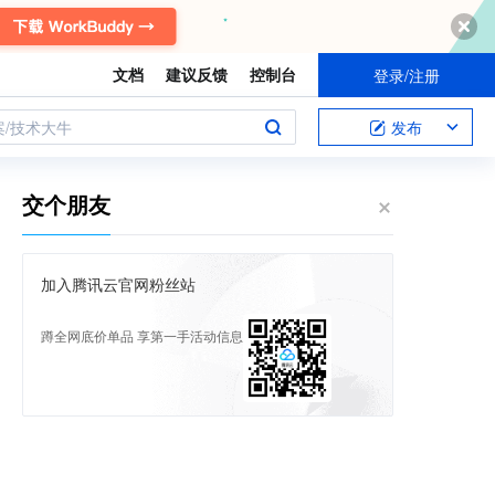
文档
建议反馈
控制台
登录/注册
案/技术大牛
发布
交个朋友
加入腾讯云官网粉丝站
蹲全网底价单品 享第一手活动信息