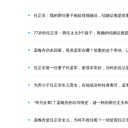
任正非：我的两任妻子相处得很融洽，结婚证都是前
77岁的任正非：两任太太3个孩子，再婚的结婚证都
孟晚舟仍未回家，母亲孟军在哪？前妻的这个举动，
任正非第一任妻子叫孟军，家境非常好，当时的岳父
为穷小子任正非生儿育女，在他低谷时转身离开，孟
“华为女掌门”孟晚舟的坎坷情史：谜一样的两任丈夫和
孟晚舟是任正非女儿，为何不姓任呢？一切皆因任正