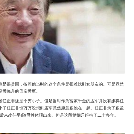
也是很贫困，按照他当时的这个条件是很难找到女朋友的。可是竟然
是孟晚舟的母亲孟军。
候任正非还是个穷小子。但是当时作为富家千金的孟军并没有嫌弃任
小子任正非也万万没想到孟军竟然愿意跟他在一起。任正非为了跟孟
后来改任平)随母姓体现出来。但是这段婚姻只维持了二十多年。