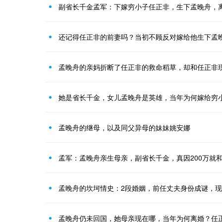
副省长千金孟军：下嫁穷小子任正非，生下孟晚舟，
还记得任正非的前妻吗？当初不顾反对嫁给他生下孟
孟晚舟的亲妈折断了任正非的救命稻草，却和任正非
她是省长千金，女儿孟晚舟是英雄，当年为何嫁给穷
孟晚舟的继母，以及同父异母的妹妹姚安娜
孟军：孟晚舟亲生母亲，副省长千金，真因200万就
孟晚舟的坎坷情史：2段婚姻，前任丈夫身份成谜，
孟晚舟仍未回国，她母亲现在哪，当年为何离婚？任