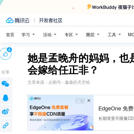
学习
活动
专区
圈层
工具
首页
M
0
她是孟晚舟的妈妈，也
会嫁给任正非？
分享
文章来源：
企鹅号 - 鑫淼的天空哈
广告
EdgeOne 
长期享受不限量CD