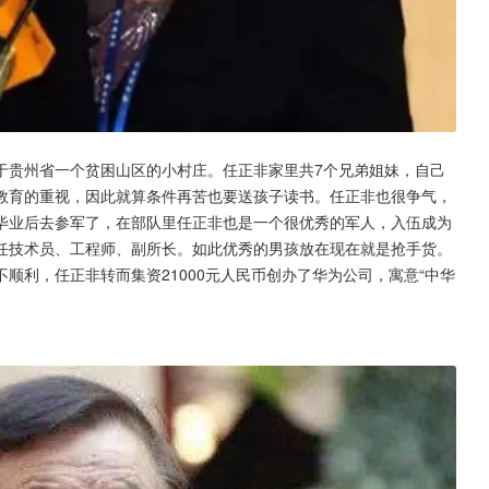
于贵州省一个贫困山区的小村庄。任正非家里共7个兄弟姐妹，自己
教育的重视，因此就算条件再苦也要送孩子读书。任正非也很争气，
毕业后去参军了，在部队里任正非也是一个很优秀的军人，入伍成为
任技术员、工程师、副所长。如此优秀的男孩放在现在就是抢手货。
顺利，任正非转而集资21000元人民币创办了华为公司，寓意“中华