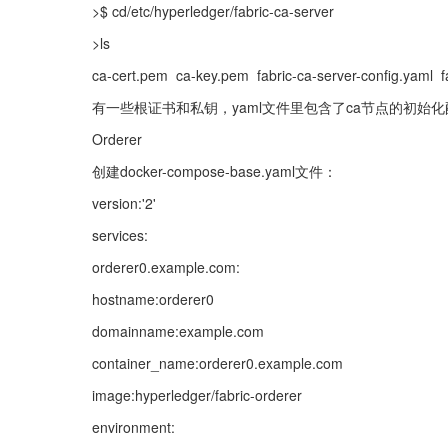
>$ cd/etc/hyperledger/fabric-ca-server
>ls
ca-cert.pem  ca-key.pem  fabric-ca-server-config.yaml  
有一些根证书和私钥，yaml文件里包含了ca节点的初始
Orderer
创建docker-compose-base.yaml文件：
version:'2'
services:
orderer0.example.com:
hostname:orderer0
domainname:example.com
container_name:orderer0.example.com
image:hyperledger/fabric-orderer
environment: