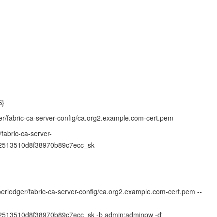
S}
abric-ca-server-config/ca.org2.example.com-cert.pem
bric-ca-server-
e2513510d8f38970b89c7ecc_sk
yperledger/fabric-ca-server-config/ca.org2.example.com-cert.pem --
2513510d8f38970b89c7ecc_sk -b admin:adminpw -d'