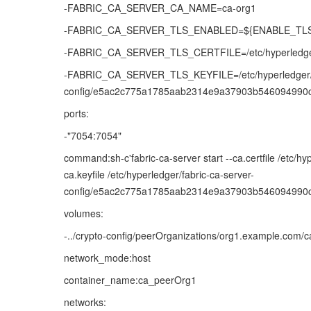
-FABRIC_CA_SERVER_CA_NAME=ca-org1
-FABRIC_CA_SERVER_TLS_ENABLED=${ENABLE_TL
-FABRIC_CA_SERVER_TLS_CERTFILE=/etc/hyperledger/f
-FABRIC_CA_SERVER_TLS_KEYFILE=/etc/hyperledger/fa
config/e5ac2c775a1785aab2314e9a37903b546094990
ports:
-"7054:7054"
command:sh-c'fabric-ca-server start --ca.certfile /etc/h
ca.keyfile /etc/hyperledger/fabric-ca-server-
config/e5ac2c775a1785aab2314e9a37903b546094990c
volumes:
-../crypto-config/peerOrganizations/org1.example.com/ca
network_mode:host
container_name:ca_peerOrg1
networks: