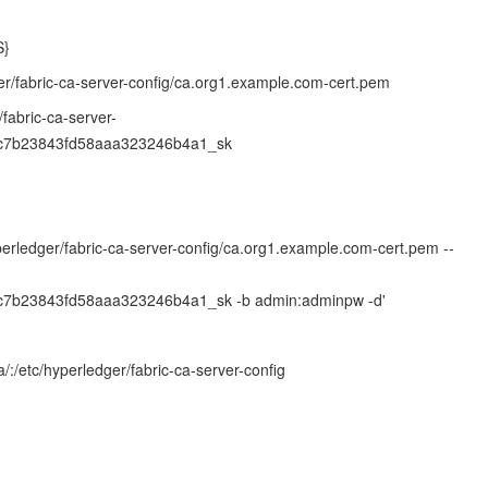
S}
abric-ca-server-config/ca.org1.example.com-cert.pem
bric-ca-server-
c7b23843fd58aaa323246b4a1_sk
yperledger/fabric-ca-server-config/ca.org1.example.com-cert.pem --
7b23843fd58aaa323246b4a1_sk -b admin:adminpw -d'
/:/etc/hyperledger/fabric-ca-server-config