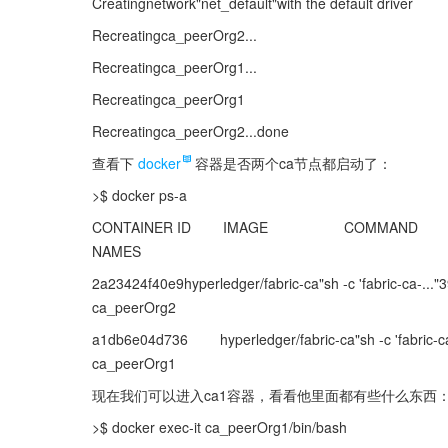
Creatingnetwork"net_default"with the default driver
Recreatingca_peerOrg2...
Recreatingca_peerOrg1...
Recreatingca_peerOrg1
Recreatingca_peerOrg2...done
查看下
docker
容器是否两个ca节点都启动了：
>$ docker ps-a
CONTAINER ID        IMAGE                   COMMAND                  C
NAMES
2a23424f40e9hyperledger/fabric-ca"sh -c 'fabric-ca-...
ca_peerOrg2
a1db6e04d736        hyperledger/fabric-ca"sh -c 'fabric
ca_peerOrg1
现在我们可以进入ca1容器，看看他里面都有些什么东西
>$ docker exec-it ca_peerOrg1/bin/bash