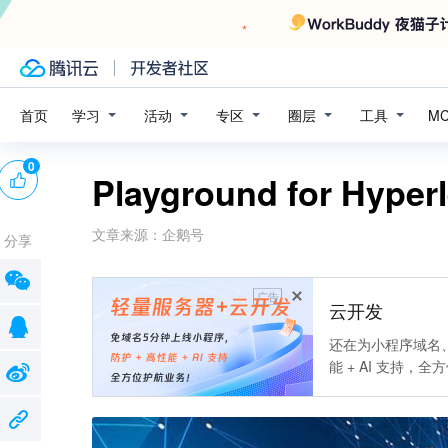
学习
活动
专区
圈层
工具
首页
M
0
Playground for Hyp
文章来源：
企鹅号
分享
广告
云开发
还在为小程序域名、
能 + AI 支持，