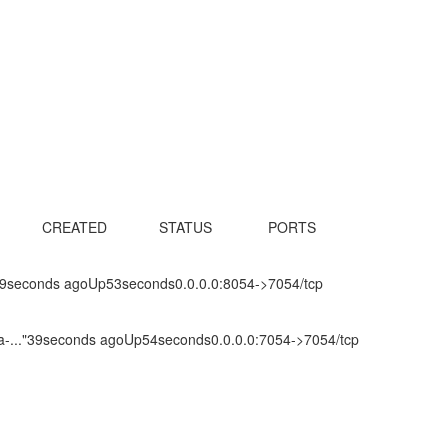
REATED             STATUS              PORTS                    
"39seconds agoUp53seconds0.0.0.0:8054->7054/tcp   
-ca-..."39seconds agoUp54seconds0.0.0.0:7054->7054/tcp   
：