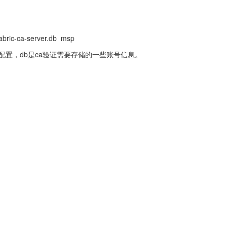
fabric-ca-server.db  msp
化配置，db是ca验证需要存储的一些账号信息。