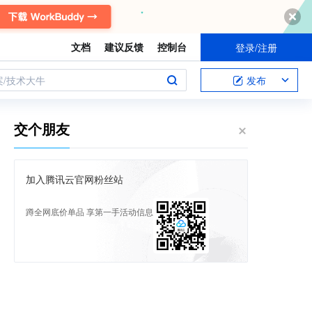
文档
建议反馈
控制台
登录/注册
案/技术大牛
发布
交个朋友
加入腾讯云官网粉丝站
蹲全网底价单品 享第一手活动信息