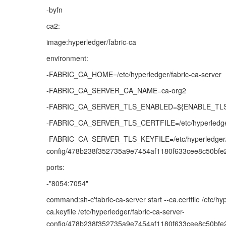
-byfn
ca2:
image:hyperledger/fabric-ca
environment:
-FABRIC_CA_HOME=/etc/hyperledger/fabric-ca-server
-FABRIC_CA_SERVER_CA_NAME=ca-org2
-FABRIC_CA_SERVER_TLS_ENABLED=${ENABLE_TL
-FABRIC_CA_SERVER_TLS_CERTFILE=/etc/hyperledger/f
-FABRIC_CA_SERVER_TLS_KEYFILE=/etc/hyperledger/fa
config/478b238f352735a9e7454af1180f633cee8c50bf
ports:
-"8054:7054"
command:sh-c'fabric-ca-server start --ca.certfile /etc/h
ca.keyfile /etc/hyperledger/fabric-ca-server-
config/478b238f352735a9e7454af1180f633cee8c50bfe