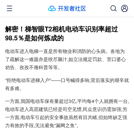
解密！梯智眼T2相机电动车识别率超过
98.5％是如何炼成的
电动车进入电梯一直是所有物业和消防的心头病。各地为
了疏解这一难题亦是绞尽脑汁,如立法规定罚款、苦口婆心
劝告、孜孜不倦科普等等。
“拒绝电动车进梯入户”——口号喊得多响,背后落实的艰辛就
有多难。
一方面,我国电动车保有量超过3亿,平均每4个人就拥有一台,
电动车进入高层建筑已经是司空见惯,民众意识仍需加强;另
一方面,电动车引起的安全事故虽然有目共睹,但始终缺乏强
力有效的手段,无法避免“漏网之鱼”。