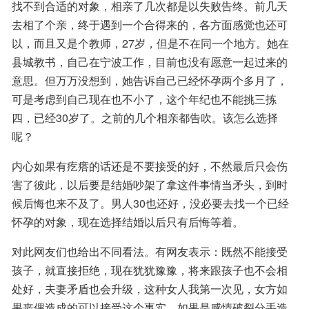
找不到合适的对象，相亲了几次都是以失败告终。前几天
去相了个亲，终于遇到一个合得来的，各方面感觉也还可
以，而且又是个教师，27岁，但是不在同一个地方。她在
县城教书，自己在宁波工作，目前也没有愿意一起过来的
意思。但万万没想到，她告诉自己已经怀孕两个多月了，
可是考虑到自己现在也不小了，这个年纪也不能挑三拣
四，已经30岁了。之前的几个相亲都告吹。该怎么选择
呢？
内心如果有疙瘩的话还是不要接受的好，不然最后只会伤
害了彼此，以后要是结婚吵架了拿这件事情当矛头，到时
候后悔也来不及了。男人30也还好，没必要去找一个已经
怀孕的对象，现在选择结婚以后只有后悔等着。
对此网友们也给出不同看法。有网友表示：既然不能接受
孩子，就直接拒绝，现在犹犹豫豫，将来跟孩子也不会相
处好，夫妻矛盾也会升级，这种女人我第一次见，女方如
果丧偶造成的可以接受这个事实，如果是感情破裂分手造