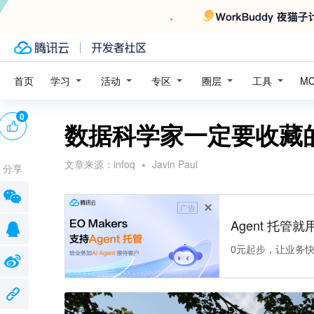
学习
活动
专区
圈层
工具
首页
M
0
数据科学家一定要收藏的十
文章来源：
infoq
Javin Paul
分享
广告
Agent 托管就用
0元起步，让业务快速拥