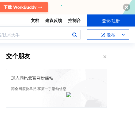
文档
建议反馈
控制台
登录/注册
案/技术大牛
发布
交个朋友
加入腾讯云官网粉丝站
蹲全网底价单品 享第一手活动信息