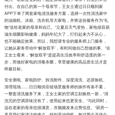
付出。在自己的第一个母亲节，王女士通过日日顺到家
APP下单了两套家电清洗服务方案，选择一次性清洗家中
的油烟机、冰箱、洗衣机等大家电，并将这份服务作为“礼
物”送给老家的母亲和自己。“立夏后天气变热，家电很容易
滋生细菌影响健康，妈妈年纪大了，打扫起来力不从心，
也不能确定效果。所以，我想请专业的服务师上门服务，
让她从家务劳动中‘解放双手’，有时间做自己想做的事。”在
王女士看来，“解放双手”是提高生活效率和舒适度的第一
步，而做好家电的消毒杀菌，享受健康的高品质生活才是
终极目标。
安全测电、家电防护、拆洗附件、深度清洗、还原验机、
清理现场……日日顺供应链场景服务师的操作有条不紊，
一整套清洗服务下来，王女士家的空调立刻焕然一新，“清
洗完的空调异味没有了，使用起来也更安全。”与此同时，
远在老家的母亲也很满意，并频频发来点赞信息。“厨房一
直是我们家清洁的难点，特别是油烟机，每过两个月就会