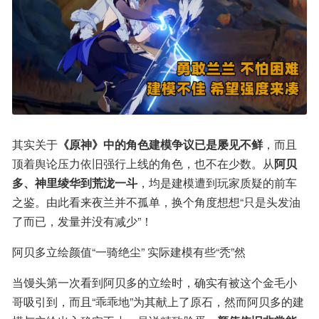
其实关于
《原神》中的角色建模争议已是屡见不鲜
，而且
顶着舆论压力依旧强行上线的角色，也不在少数。从
阿贝
多、神里绫华到荒泷一斗
，均是建模遭到玩家质疑的前车
之鉴。由此看来夜兰并不孤单，换个角度想想“只是头发油
了而已，发量并没有减少”！
阿贝多立绘颜值“一骑绝尘” 实际建模有些“秃”然
当馒头第一次看到阿贝多的立绘时，确实有被这个金毛小
哥吸引到，而且“乖乖地”为其献上了原石，然而阿贝多的建