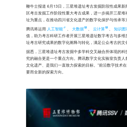
鞭牛士报道 6月13日，三星堆遗址考古发掘阶段性成果
区考古发掘工作阶段性重大考古成果，进一步揭开三星堆
址为重点，在推动四川省文化遗产的数字化保护与传承等
腾讯将运用
人工智能
、
大数据
、
云计算
、
知识图
值，助力考古科研工作者开展三星堆遗址数字考古与多维
址考古研究成果的数字化阐释与转化，满足公众考古的文
据悉，三星堆遗址考古发掘中多学科交叉融合所体现的科
究的融合更是一个重点方向。腾讯数字文化实验室负责人
文化遗产、是我们一直致力探索的目标。”前沿数字技术
要而全新的探索方向。