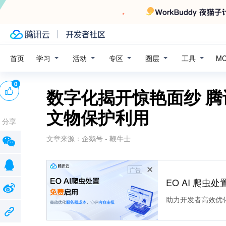
学习
活动
专区
圈层
工具
首页
M
0
数字化揭开惊艳面纱 
文物保护利用
分享
文章来源：
企鹅号 - 鞭牛士
广告
EO AI 爬虫
助力开发者高效优