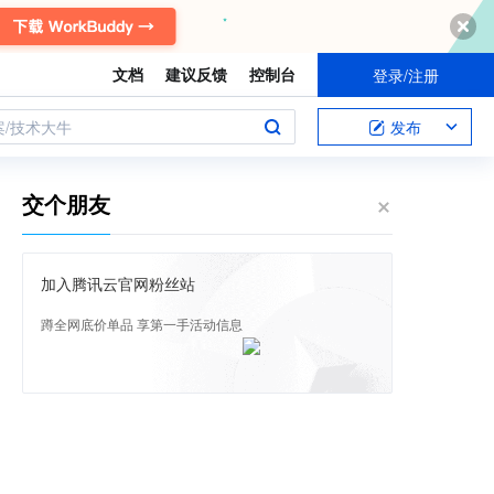
文档
建议反馈
控制台
登录/注册
案/技术大牛
发布
交个朋友
加入腾讯云官网粉丝站
蹲全网底价单品 享第一手活动信息