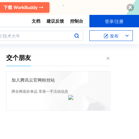
文档
建议反馈
控制台
登录/注册
案/技术大牛
发布
交个朋友
加入腾讯云官网粉丝站
蹲全网底价单品 享第一手活动信息