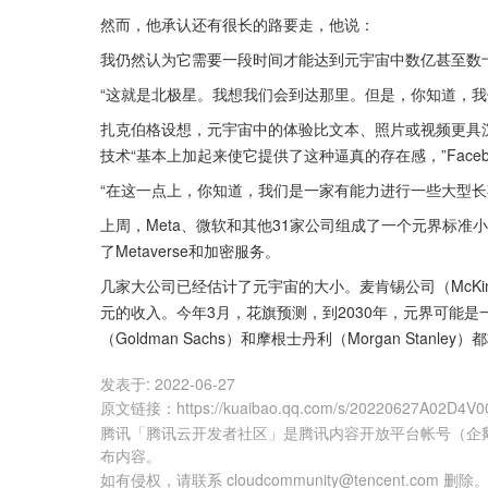
然而，他承认还有很长的路要走，他说：
我仍然认为它需要一段时间才能达到元宇宙中数亿甚至数
“这就是北极星。我想我们会到达那里。但是，你知道，我
扎克伯格设想，元宇宙中的体验比文本、照片或视频更具
技术“基本上加起来使它提供了这种逼真的存在感，”Face
“在这一点上，你知道，我们是一家有能力进行一些大型长
上周，Meta、微软和其他31家公司组成了一个元界标准小组
了Metaverse和加密服务。
几家大公司已经估计了元宇宙的大小。麦肯锡公司（McKinse
元的收入。今年3月，花旗预测，到2030年，元界可能是
（Goldman Sachs）和摩根士丹利（Morgan Stan
发表于:
2022-06-27
原文链接
：
https://kuaibao.qq.com/s/20220627A02D4V0
腾讯「腾讯云开发者社区」是腾讯内容开放平台帐号（企
布内容。
如有侵权，请联系 cloudcommunity@tencent.com 删除