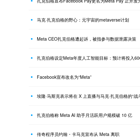
扎克伯格宣布Facebook Pay更名为Meta Pay 正
马克·扎克伯格的野心：元宇宙的metaverse计划
Meta CEO扎克伯格遭起诉，被指参与数据泄露决策
扎克伯格设定Meta年度人工智能目标：预计将投入60
Facebook宣布改名为“Meta”
埃隆·马斯克表示将在 X 上直播与马克·扎克伯格的“战
扎克伯格称 Meta AI 助手月活跃用户规模破 10 亿
传奇程序员约翰・卡马克宣布从 Meta 离职