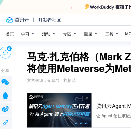
学习
活动
专区
圈层
工具
首页
M
0
马克·扎克伯格（Mark Z
将使用Metaverse为M
分享
文章来源：
企鹅号 - 刘柄茏
广告
腾讯云Agent 
让 Agent 记