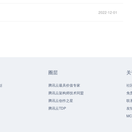
2022-12-01
圈层
关
划
腾讯云最具价值专家
社
腾讯云架构师技术同盟
免
腾讯云创作之星
联
腾讯云TDP
友
M