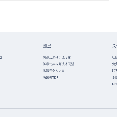
圈层
关
划
腾讯云最具价值专家
社
腾讯云架构师技术同盟
免
腾讯云创作之星
联
腾讯云TDP
友
M