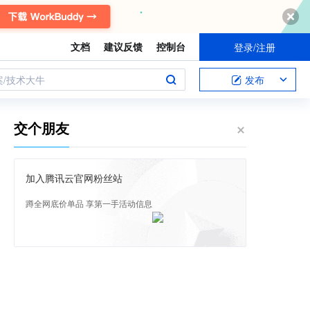
文档
建议反馈
控制台
登录/注册
案/技术大牛
发布
交个朋友
加入腾讯云官网粉丝站
蹲全网底价单品 享第一手活动信息