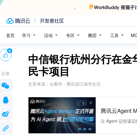
学习
活动
专区
圈层
工具
首页
M
0
中信银行杭州分行在金
民卡项目
分享
文章来源：
企鹅号 - 腾讯浙江城市生活
广告
腾讯云Agent 
让 Agent 记