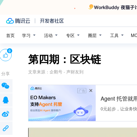
学习
活动
专区
圈层
工具
首页
M
0
第四期：区块链
文章来源：
企鹅号 - 声财友到
分享
广告
Agent 托管就用
0元起步，让业务快速拥