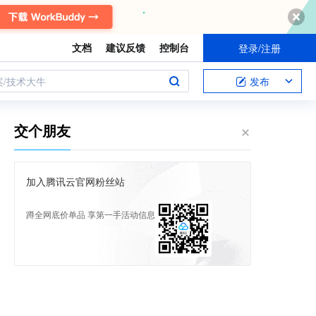
文档
建议反馈
控制台
登录/注册
案/技术大牛
发布
交个朋友
加入腾讯云官网粉丝站
蹲全网底价单品 享第一手活动信息