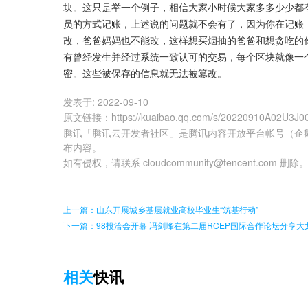
块。这只是举一个例子，相信大家小时候大家多多少少都有
员的方式记账，上述说的问题就不会有了，因为你在记账
改，爸爸妈妈也不能改，这样想买烟抽的爸爸和想贪吃的
有曾经发生并经过系统一致认可的交易，每个区块就像一
密。这些被保存的信息就无法被篡改。
发表于:
2022-09-10
原文链接
：
https://kuaibao.qq.com/s/20220910A02U3J0
腾讯「腾讯云开发者社区」是腾讯内容开放平台帐号（企
布内容。
如有侵权，请联系 cloudcommunity@tencent.com 删除
上一篇：山东开展城乡基层就业高校毕业生“筑基行动”
下一篇：98投洽会开幕 冯剑峰在第二届RCEP国际合作论坛分享
相关
快讯