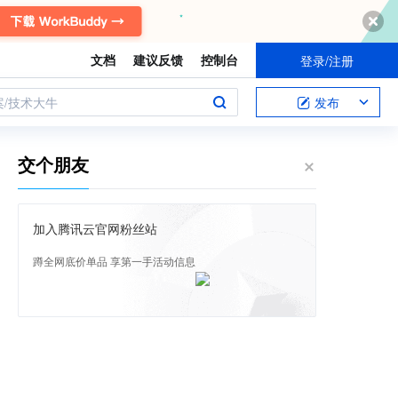
文档
建议反馈
控制台
登录/注册
案/技术大牛
发布
交个朋友
加入腾讯云官网粉丝站
蹲全网底价单品 享第一手活动信息