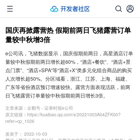
国庆再掀露营热 假期前两日飞猪露营订单
量较中秋增3倍
e公司讯，飞猪数据显示，国庆假期前两日，高星酒店订单
量较中秋假期前两日增长超60%，“酒店+餐饮”、“酒店+景
点门票”、“酒店+SPA”等“酒店+X”类多元化组合商品的购买
人次增长超50%。分区域看，浙江、江苏、上海、福建、
广东等省份酒店预订增速较快。露营方面表现活跃，前两
日飞猪露营订单量较中秋假期前两日增长3倍。
文章来源：
企鹅号 - 证券时报e公司
原文链接：
https://kuaibao.qq.com/s/20221003A04ZFK00?
refer=cp_1026
发表于：
2022-10-03