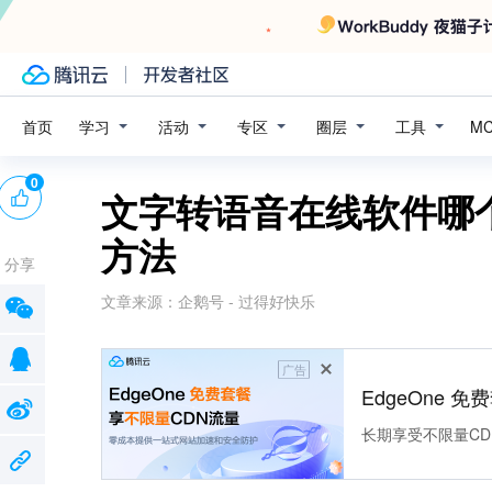
学习
活动
专区
圈层
工具
首页
M
0
文字转语音在线软件哪
方法
分享
文章来源：
企鹅号 - 过得好快乐
广告
EdgeOne 
长期享受不限量CD