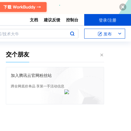
文档
建议反馈
控制台
登录/注册
案/技术大牛
发布
交个朋友
加入腾讯云官网粉丝站
蹲全网底价单品 享第一手活动信息