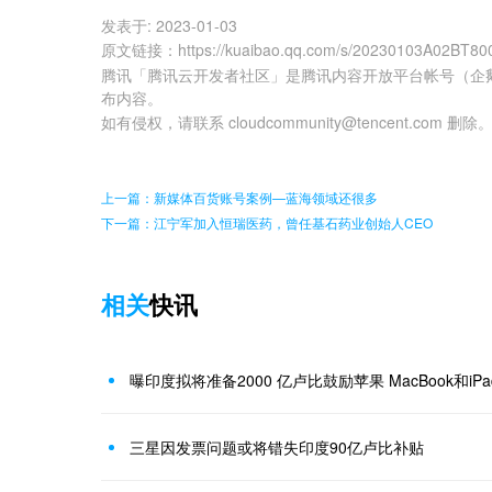
发表于:
2023-01-03
原文链接
：
https://kuaibao.qq.com/s/20230103A02BT80
腾讯「腾讯云开发者社区」是腾讯内容开放平台帐号（企
布内容。
如有侵权，请联系 cloudcommunity@tencent.com 删除
上一篇：新媒体百货账号案例—蓝海领域还很多
下一篇：江宁军加入恒瑞医药，曾任基石药业创始人CEO
相关
快讯
曝印度拟将准备2000 亿卢比鼓励苹果 MacBook和iP
三星因发票问题或将错失印度90亿卢比补贴