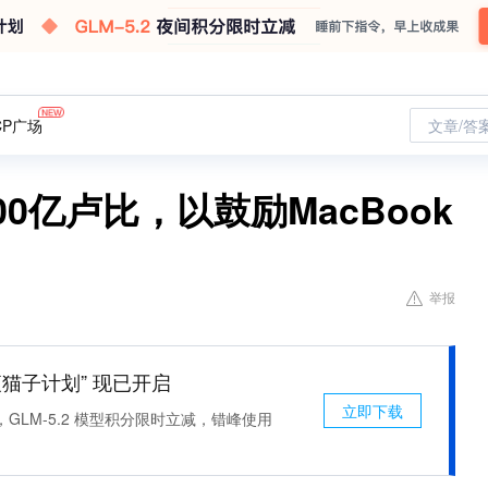
CP广场
文章/答
0亿卢比，以鼓励MacBook
举报
 “夜猫子计划” 现已开启
立即下载
，GLM-5.2 模型积分限时立减，错峰使用