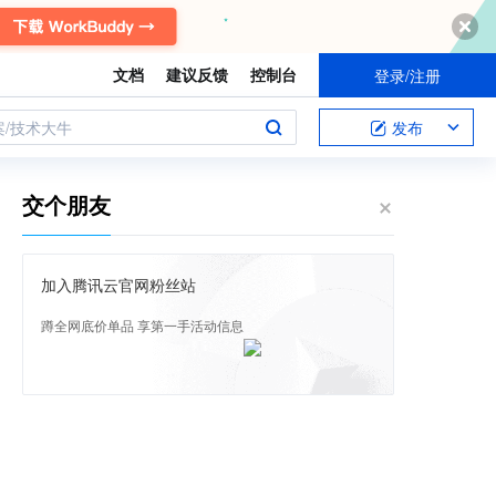
文档
建议反馈
控制台
登录/注册
案/技术大牛
发布
交个朋友
加入腾讯云官网粉丝站
蹲全网底价单品 享第一手活动信息