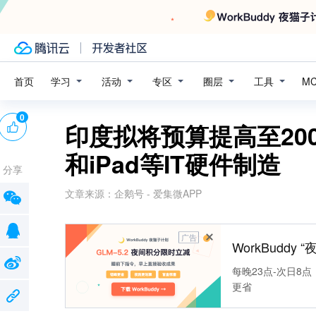
学习
活动
专区
圈层
工具
首页
M
0
印度拟将预算提高至200
和iPad等IT硬件制造
分享
文章来源：
企鹅号 - 爱集微APP
广告
WorkBuddy
每晚23点-次日8点
更省