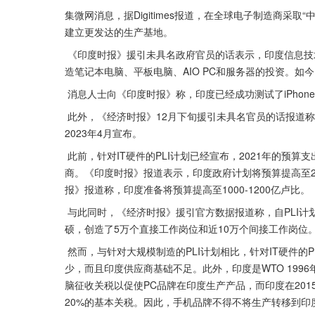
集微网消息，据Digitimes报道，在全球电子制造商采
建立更发达的生产基地。
 《印度时报》援引未具名政府官员的话表示，印度信息技术部已提出修订后的IT硬件生产相关激励(PLI)计划，旨在鼓励对制
造笔记本电脑、平板电脑、AIO PC和服务器的投资。如
 消息人士向《印度时报》称，印度已经成功测试了iPhone
 此外，《经济时报》12月下旬援引未具名官员的话报道称，印度信息技术部计划增加PLI计划下的激励措施，该计划可能会在
2023年4月宣布。
 此前，针对IT硬件的PLI计划已经宣布，2021年的预算支出为735亿印度卢比（约合8.9亿美元），但还未能吸引全球PC制造
商。《印度时报》报道表示，印度政府计划将预算提高至20
报》报道称，印度准备将预算提高至1000-1200亿卢比。
 与此同时，《经济时报》援引官方数据报道称，自PLI计划实施大规模制造以来，苹果在印度的供应商，如富士康、纬创和和
硕，创造了5万个直接工作岗位和近10万个间接工作岗位
 然而，与针对大规模制造的PLI计划相比，针对IT硬件的PLI计划吸引PC制造商的兴趣要少得多，因为该计划提供的补贴较
少，而且印度供应商基础不足。此外，印度是WTO 1996
脑征收关税以促使PC品牌在印度生产产品，而印度在2015
20%的基本关税。因此，手机品牌不得不将生产转移到印