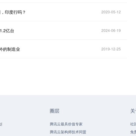
国，印度行吗？
2020-05-12
.2亿台
2024-06-19
外的制造业
2019-12-25
圈层
关
划
腾讯云最具价值专家
社
腾讯云架构师技术同盟
免