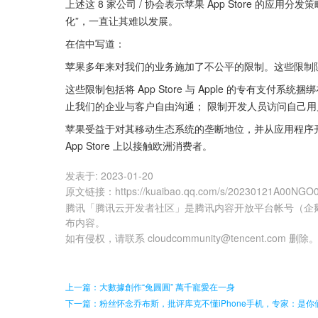
上述这 8 家公司 / 协会表示苹果 App Store 的应用分
化”，一直让其难以发展。
在信中写道：
苹果多年来对我们的业务施加了不公平的限制。这些限制
这些限制包括将 App Store 与 Apple 的专有
止我们的企业与客户自由沟通； 限制开发人员访问自己
苹果受益于对其移动生态系统的垄断地位，并从应用程序
App Store 上以接触欧洲消费者。
发表于:
2023-01-20
原文链接
：
https://kuaibao.qq.com/s/20230121A00NGO
腾讯「腾讯云开发者社区」是腾讯内容开放平台帐号（企
布内容。
如有侵权，请联系 cloudcommunity@tencent.com 删除
上一篇：大數據創作“兔圓圓” 萬千寵愛在一身
下一篇：粉丝怀念乔布斯，批评库克不懂iPhone手机，专家：是你