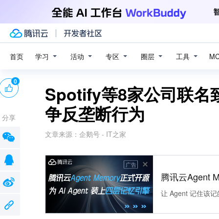
学习
活动
专区
圈层
工具
首页
M
0
Spotify等8家公司
争反垄断行为
分享
文章来源：
企鹅号 - IT之家
广告
腾讯云Agent 
让 Agent 记