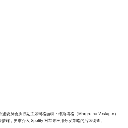
委员会执行副主席玛格丽特・维斯塔格（Margrethe Vestager）
施，要求介入 Spotify 对苹果应用分发策略的后续调查。