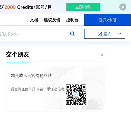
文档
建议反馈
控制台
登录/注册
案/技术大牛
发布
交个朋友
加入腾讯云官网粉丝站
蹲全网底价单品 享第一手活动信息