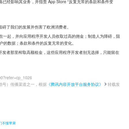
发策略已经影响其业务，并指责 App Store “反复无常的条款和条件变
阻碍了我们的发展并伤害了欧洲消费者。
支付系统捆绑在一起，并向应用程序开发人员收取过高的佣金；制造人为障碍，阻
用户的数据；条款和条件的反复无常的变化。
开发者那里榨取高额租金，这些应用程序开发者别无选择，只能留在 
00?refer=cp_1026
鹅号）传播渠道之一，根据
《腾讯内容开放平台服务协议》
转载发
。
们不懂苹果