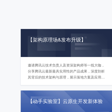
【架构原理场&发布升级】
邀请腾讯云技术负责人及资深架构师等一线大咖，
分享腾讯云最新最具实用性的产品成果，深度剖析
其背后的技术架构与原理，展示落地方案及应用实
践案例，包括如何使用Lighthouse一键构建云上应
用，如何快速构建高可用轻量级微服务应用……通
过一线大咖深度解读，与广大开发者共探技术架构
【动手实验室】云原生开发新体验
与原理，探讨最前沿技术趋势。