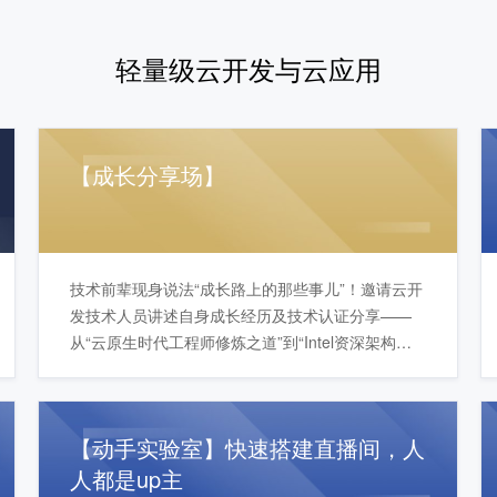
轻量级云开发与云应用
【成长分享场】
技术前辈现身说法“成长路上的那些事儿”！邀请云开
发技术人员讲述自身成长经历及技术认证分享——
从“云原生时代工程师修炼之道”到“Intel资深架构师
细说”，还有更多实践案例和丰富干货为开发者们倾
囊奉上。用最真实的亲身经历，最走心的经验总
结，为开发者们解开疑虑，助力所有开发者向技术
【动手实验室】快速搭建直播间，人
大拿进阶！
人都是up主