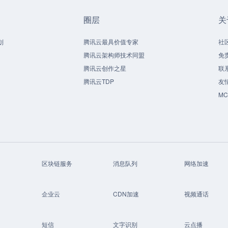
圈层
关
划
腾讯云最具价值专家
社
腾讯云架构师技术同盟
免
腾讯云创作之星
联
腾讯云TDP
友
M
区块链服务
消息队列
网络加速
企业云
CDN加速
视频通话
短信
文字识别
云点播