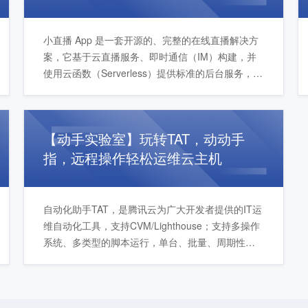
小直播 App 是一套开源的、完整的在线直播解决方
案，它基于云直播服务、即时通信（IM）构建，并
使用云函数（Serverless）提供标准的后台服务，可
以实现登录、注册、开播、房间列表、连麦互动、
文字互动和弹幕消息等功能。本次实验将带领大家
使用小直播快速搭建一个直播间，并实现连麦互动
【动手实验室】玩转TAT，动动手
功能。
指，远程操作轻松运维云主机
自动化助手TAT，是腾讯云为广大开发者提供的IT运
维自动化工具，支持CVM/Lighthouse；支持多操作
系统、多类型的脚本运行，单台、批量、周期性命
令执行，公共命令解决通用需求。