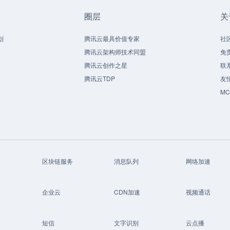
圈层
关
划
腾讯云最具价值专家
社
腾讯云架构师技术同盟
免
腾讯云创作之星
联
腾讯云TDP
友
M
区块链服务
消息队列
网络加速
企业云
CDN加速
视频通话
短信
文字识别
云点播