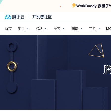
学习
活动
专区
圈层
工具
首页
M
腾