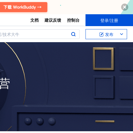
文档
建议反馈
控制台
登录/注册
案/技术大牛
发布
练营