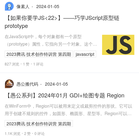
2024-01-05
像素人
【如果你要学JS<22>】——巧学JScript原型链
prototype
在JavaScript中，每个对象都有一个原型
（prototype）属性，它指向另一个对象。这个被
指向的对象也有自己的原型，以此类推，最终形
2023腾讯·技术创作特训营 第四期
javascript
成了一个原型链。原型...
827
浏览
1
赞
1
评论
2024-01-05
愚公搬代码
【愚公系列】2024年01月 GDI+绘图专题 Region
在WinForm中，Region可以被用来定义或裁剪控件的形状。它可以
用于创建不规则的控件，如圆形、椭圆形、星型等。Region可以被
用于以下场景：
2023腾讯·技术创作特训营 第四期
1.1K
浏览
2
赞
0
评论