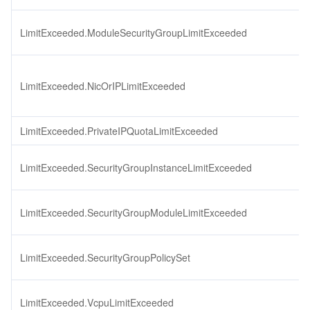
LimitExceeded.ModuleSecurityGroupLimitExceeded
LimitExceeded.NicOrIPLimitExceeded
LimitExceeded.PrivateIPQuotaLimitExceeded
LimitExceeded.SecurityGroupInstanceLimitExceeded
LimitExceeded.SecurityGroupModuleLimitExceeded
LimitExceeded.SecurityGroupPolicySet
LimitExceeded.VcpuLimitExceeded