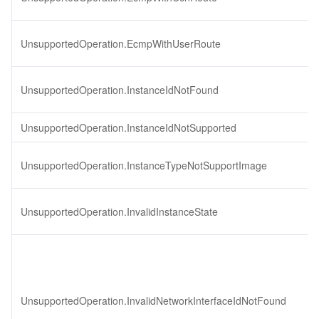
UnsupportedOperation.EcmpWithUserRoute
UnsupportedOperation.InstanceIdNotFound
UnsupportedOperation.InstanceIdNotSupported
UnsupportedOperation.InstanceTypeNotSupportImage
UnsupportedOperation.InvalidInstanceState
UnsupportedOperation.InvalidNetworkInterfaceIdNotFound