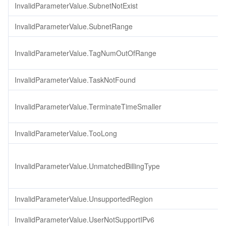
InvalidParameterValue.SubnetNotExist
InvalidParameterValue.SubnetRange
InvalidParameterValue.TagNumOutOfRange
InvalidParameterValue.TaskNotFound
InvalidParameterValue.TerminateTimeSmaller
InvalidParameterValue.TooLong
InvalidParameterValue.UnmatchedBillingType
InvalidParameterValue.UnsupportedRegion
InvalidParameterValue.UserNotSupportIPv6