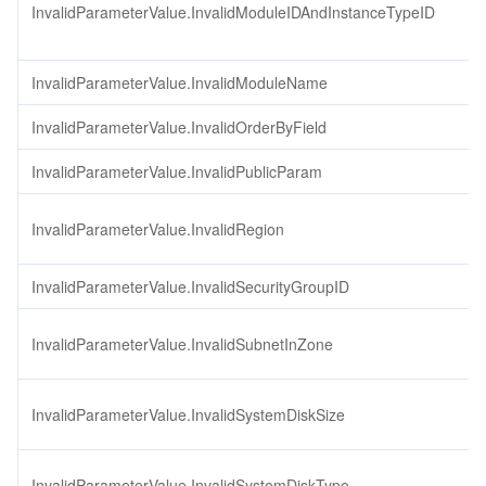
InvalidParameterValue.InvalidModuleIDAndInstanceTypeID
InvalidParameterValue.InvalidModuleName
InvalidParameterValue.InvalidOrderByField
InvalidParameterValue.InvalidPublicParam
InvalidParameterValue.InvalidRegion
InvalidParameterValue.InvalidSecurityGroupID
InvalidParameterValue.InvalidSubnetInZone
InvalidParameterValue.InvalidSystemDiskSize
InvalidParameterValue.InvalidSystemDiskType