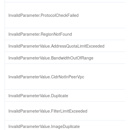
InvalidParameter.ProtocolCheckFailed
InvalidParameter.RegionNotFound
InvalidParameterValue.AddressQuotaLimitExceeded
InvalidParameterValue.BandwidthOutOfRange
InvalidParameterValue.CidrNotInPeerVpc
InvalidParameterValue.Duplicate
InvalidParameterValue.FilterLimitExceeded
InvalidParameterValue.ImageDuplicate