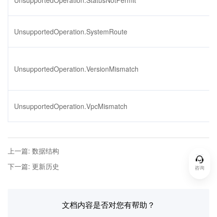
UnsupportedOperation.StatusNotPermit
UnsupportedOperation.SystemRoute
UnsupportedOperation.VersionMismatch
UnsupportedOperation.VpcMismatch
上一篇
:
数据结构
下一篇
:
更新历史
咨询
文档内容是否对您有帮助？