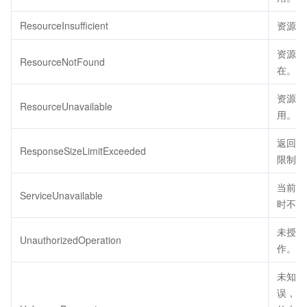
ResourceInsufficient
资源不
资源不
ResourceNotFound
在。
资源不
ResourceUnavailable
用。
返回包
ResponseSizeLimitExceeded
限制大
当前服
ServiceUnavailable
时不可
未授权
UnauthorizedOperation
作。
未知参
误，用