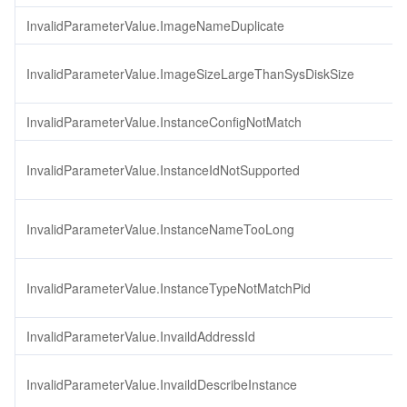
InvalidParameterValue.ImageNameDuplicate
InvalidParameterValue.ImageSizeLargeThanSysDiskSize
InvalidParameterValue.InstanceConfigNotMatch
InvalidParameterValue.InstanceIdNotSupported
InvalidParameterValue.InstanceNameTooLong
InvalidParameterValue.InstanceTypeNotMatchPid
InvalidParameterValue.InvaildAddressId
InvalidParameterValue.InvaildDescribeInstance