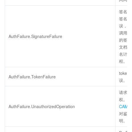
签名错
签名计
误，请
调用方
AuthFailure.SignatureFailure
的签名
文档检
名计算
程。
token
AuthFailure.TokenFailure
误。
请求未
权。请
AuthFailure.UnauthorizedOperation
CAM
对鉴权
明。