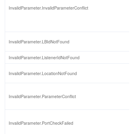
InvalidParameter.InvalidParameterConflict
InvalidParameter.LBIdNotFound
InvalidParameter.ListenerIdNotFound
InvalidParameter.LocationNotFound
InvalidParameter.ParameterConflict
InvalidParameter.PortCheckFailed