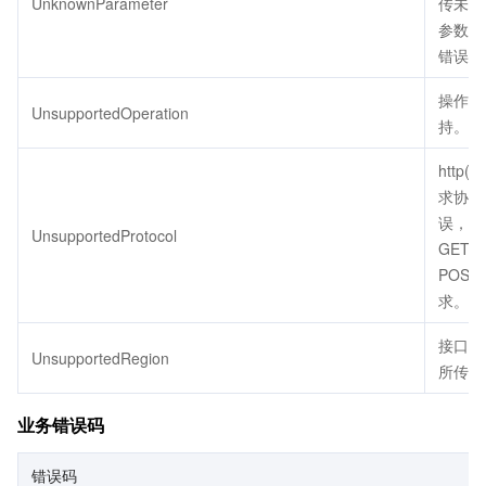
UnknownParameter
传未定
参数会
错误。
操作不
UnsupportedOperation
持。
http(s
求协议
误，只
UnsupportedProtocol
GET 
POST
求。
接口不
UnsupportedRegion
所传地
业务错误码
错误码