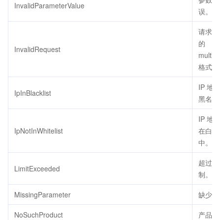
InvalidParameterValue
误。
请求 b
的
InvalidRequest
multipa
格式错
IP 地
IpInBlacklist
黑名单
IP 地
IpNotInWhitelist
在白名
中。
超过配
LimitExceeded
制。
MissingParameter
缺少参
NoSuchProduct
产品不