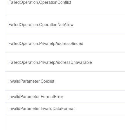
FailedOperation.OperationConflict
FailedOperation.OperationNotAllow
FailedOperation.PrivateIpAddressBinded
FailedOperation.PrivateIpAddressUnavailable
InvalidParameter.Coexist
InvalidParameter.FormatError
InvalidParameter.InvalidDataFormat