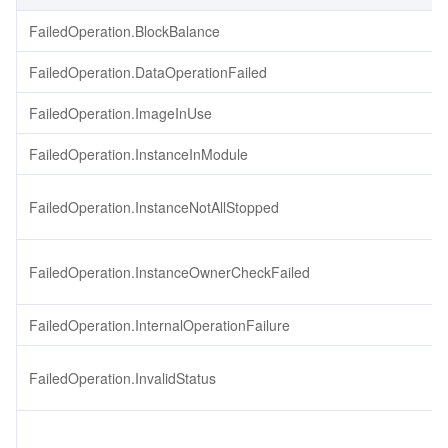
FailedOperation.BlockBalance
FailedOperation.DataOperationFailed
FailedOperation.ImageInUse
FailedOperation.InstanceInModule
FailedOperation.InstanceNotAllStopped
FailedOperation.InstanceOwnerCheckFailed
FailedOperation.InternalOperationFailure
FailedOperation.InvalidStatus