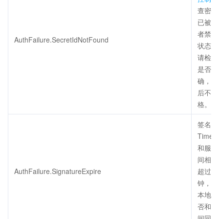
查密钥
已被删
者禁用
AuthFailure.SecretIdNotFound
状态正
请检查
是否填
确，注
后不得
格。
签名过
Times
和服务
间相差
AuthFailure.SignatureExpire
超过五
钟，请
本地时
否和标
间同步