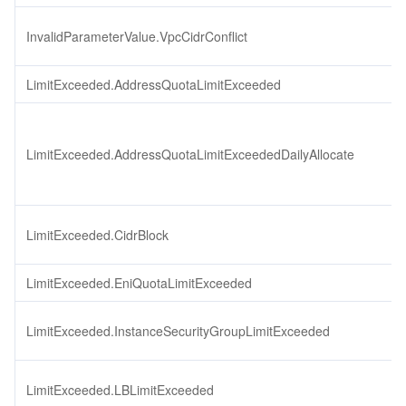
InvalidParameterValue.VpcCidrConflict
LimitExceeded.AddressQuotaLimitExceeded
LimitExceeded.AddressQuotaLimitExceededDailyAllocate
LimitExceeded.CidrBlock
LimitExceeded.EniQuotaLimitExceeded
LimitExceeded.InstanceSecurityGroupLimitExceeded
LimitExceeded.LBLimitExceeded