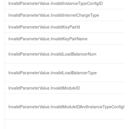
InvalidParameterValue.InvalidInstanceTypeConfigID
InvalidParameterValue.InvalidInternetChargeType
InvalidParameterValue.InvalidKeyPairId
InvalidParameterValue.InvalidKeyPairName
InvalidParameterValue.InvalidLoadBalancerNum
InvalidParameterValue.InvalidLoadBalancerType
InvalidParameterValue.InvalidModuleID
InvalidParameterValue.InvalidModuleIDAndInstanceTypeConfigID