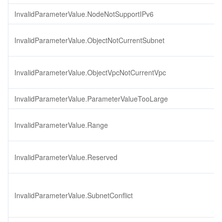
InvalidParameterValue.NodeNotSupportIPv6
InvalidParameterValue.ObjectNotCurrentSubnet
InvalidParameterValue.ObjectVpcNotCurrentVpc
InvalidParameterValue.ParameterValueTooLarge
InvalidParameterValue.Range
InvalidParameterValue.Reserved
InvalidParameterValue.SubnetConflict