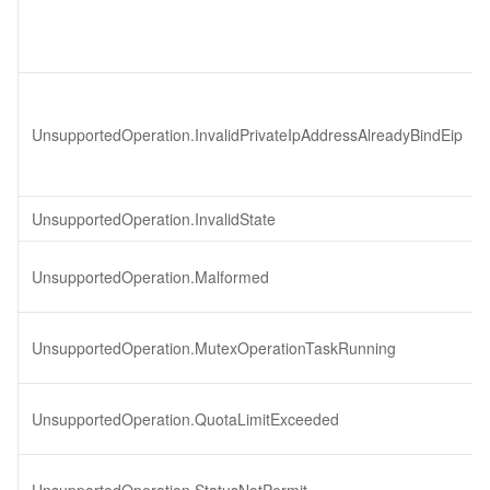
UnsupportedOperation.InvalidPrivateIpAddressAlreadyBindEip
UnsupportedOperation.InvalidState
UnsupportedOperation.Malformed
UnsupportedOperation.MutexOperationTaskRunning
UnsupportedOperation.QuotaLimitExceeded