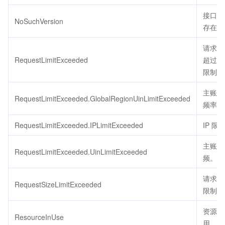
接口版
NoSuchVersion
存在。
请求的
RequestLimitExceeded
超过了
限制。
主账号
RequestLimitExceeded.GlobalRegionUinLimitExceeded
频率限
RequestLimitExceeded.IPLimitExceeded
IP 限
主账号
RequestLimitExceeded.UinLimitExceeded
频。
请求包
RequestSizeLimitExceeded
限制大
资源被
ResourceInUse
用。