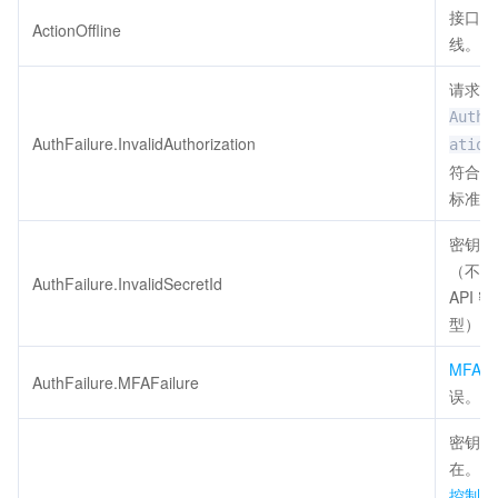
接口已
ActionOffline
线。
请求头
Autho
AuthFailure.InvalidAuthorization
ation
符合腾
标准。
密钥非
（不是
AuthFailure.InvalidSecretId
API 
型）。
MFA
AuthFailure.MFAFailure
误。
密钥不
在。请
控制台