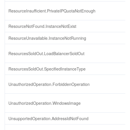
ResourceInsufficient.PrivateIPQuotaNotEnough
ResourceNotFound.InstanceNotExist
ResourceUnavailable.InstanceNotRunning
ResourcesSoldOut.LoadBalancerSoldOut
ResourcesSoldOut.SpecifiedInstanceType
UnauthorizedOperation.ForbiddenOperation
UnauthorizedOperation.WindowsImage
UnsupportedOperation.AddressIdNotFound