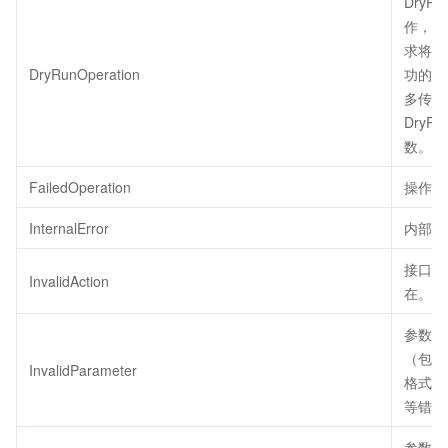
DryRu
作，代
求将会
DryRunOperation
功的，
多传了
DryRu
数。
FailedOperation
操作失
InternalError
内部错
接口不
InvalidAction
在。
参数错
（包括
InvalidParameter
格式、
等错误
参数取