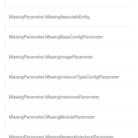
MissingParameter.MissingAssociateEntity
MissingParameter.MissingBaseConfigParameter
MissingParameter.MissingImageParameter
MissingParameter.MissingInstanceTypeConfigParameter
MissingParameter.MissingInstancesParameter
MissingParameter.MissingModuleParameter
MissingParameter.MissingNetworkInterfaceParameter