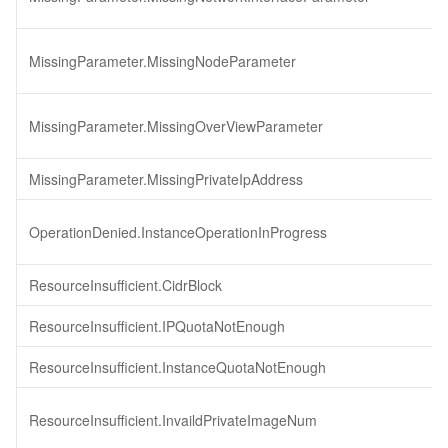
MissingParameter.MissingNodeParameter
MissingParameter.MissingOverViewParameter
MissingParameter.MissingPrivateIpAddress
OperationDenied.InstanceOperationInProgress
ResourceInsufficient.CidrBlock
ResourceInsufficient.IPQuotaNotEnough
ResourceInsufficient.InstanceQuotaNotEnough
ResourceInsufficient.InvaildPrivateImageNum