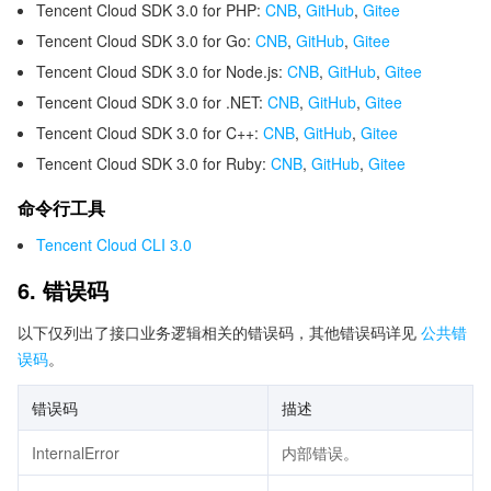
Tencent Cloud SDK 3.0 for PHP:
CNB
,
GitHub
,
Gitee
Tencent Cloud SDK 3.0 for Go:
CNB
,
GitHub
,
Gitee
Tencent Cloud SDK 3.0 for Node.js:
CNB
,
GitHub
,
Gitee
Tencent Cloud SDK 3.0 for .NET:
CNB
,
GitHub
,
Gitee
Tencent Cloud SDK 3.0 for C++:
CNB
,
GitHub
,
Gitee
Tencent Cloud SDK 3.0 for Ruby:
CNB
,
GitHub
,
Gitee
命令行工具
Tencent Cloud CLI 3.0
6. 错误码
以下仅列出了接口业务逻辑相关的错误码，其他错误码详见
公共错
误码
。
错误码
描述
InternalError
内部错误。