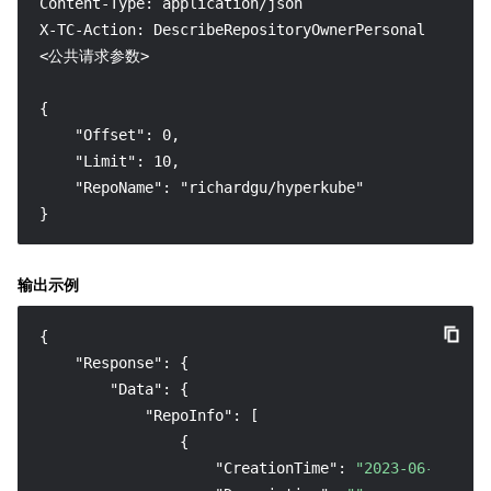
Content-Type: application/json

X-TC-Action: DescribeRepositoryOwnerPersonal

<公共请求参数>

{

    "Offset": 0,

    "Limit": 10,

    "RepoName": "richardgu/hyperkube"

}
输出示例
{
"Response"
:
{
"Data"
:
{
"RepoInfo"
:
[
{
"CreationTime"
:
"2023-06-20 15: