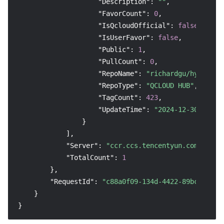
"Description"
:
""
,
"FavorCount"
:
0
,
"IsQcloudOfficial"
:
false
,
"IsUserFavor"
:
false
,
"Public"
:
1
,
"PullCount"
:
0
,
"RepoName"
:
"richardgu/hyperkub
"RepoType"
:
"QCLOUD HUB"
,
"TagCount"
:
423
,
"UpdateTime"
:
"2024-12-30 11:47
}
]
,
"Server"
:
"ccr.ccs.tencentyun.com"
,
"TotalCount"
:
1
}
,
"RequestId"
:
"c88a0f09-134d-4422-89bc-a4c7a
}
}