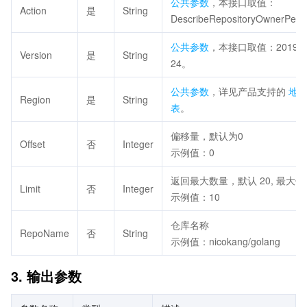
公共参数
，本接口取值：
Action
是
String
DescribeRepositoryOwnerPer
公共参数
，本接口取值：2019-0
Version
是
String
24。
公共参数
，详见产品支持的
地
Region
是
String
表
。
偏移量，默认为0
Offset
否
Integer
示例值：0
返回最大数量，默认 20, 最大值 
Limit
否
Integer
示例值：10
仓库名称
RepoName
否
String
示例值：nicokang/golang
3. 输出参数