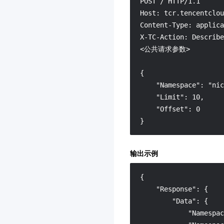
人脸试妆
3.0
POST / HTTP/1.1

Host: tcr.tencentclou
云游戏
3.0
Content-Type: applica
媒资 AIGC
3.0
X-TC-Action: Describe
凭据管理系统
3.0
<公共请求参数>

多网聚合加速（腾讯云聚
{

通）
    "Namespace": "nic
3.0
    "Limit": 10,

证书监控 SSLPod
3.0
    "Offset": 0

费用中心
3.0
}
TDSQL-C MySQL 版
3.0
输出示例
数学作业批改
3.0
人脸核身
3.0
{
英文作文批改
3.0
"Response"
:
{
"Data"
:
{
物联网开发平台
3.0
"Namespac
云 HDFS
3.0