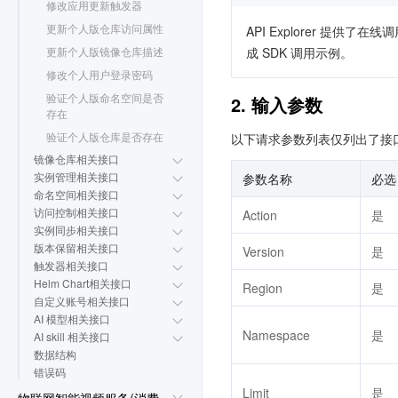
修改应用更新触发器
更新个人版仓库访问属性
API Explorer 提
更新个人版镜像仓库描述
成 SDK 调用示例。
修改个人用户登录密码
验证个人版命名空间是否
2. 输入参数
存在
验证个人版仓库是否存在
以下请求参数列表仅列出了接
镜像仓库相关接口
实例管理相关接口
参数名称
必选
命名空间相关接口
访问控制相关接口
Action
是
实例同步相关接口
版本保留相关接口
Version
是
触发器相关接口
Helm Chart相关接口
Region
是
自定义账号相关接口
AI 模型相关接口
Namespace
是
AI skill 相关接口
数据结构
错误码
Limit
是
物联网智能视频服务(消费