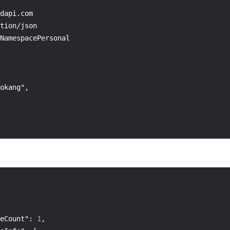
dapi.com

tion/json

NamespacePersonal

okang",

eCount"
:
1
,