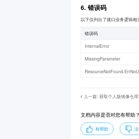
腾讯健康组学平台
3.0
6. 错误码
实时互动-工业能源版
3.0
以下仅列出了接口业务逻辑相
小程序安全检测
3.0
应用性能监控
错误码
3.0
DNSPod
3.0
InternalError
高性能计算平台
3.0
MissingParameter
医疗报告结构化
3.0
ResourceNotFound.ErrNoU
图片内容安全
3.0
前端性能监控
3.0
视频理解
3.0
上一篇
:
获取个人版镜像仓库t
容器安全服务
3.0
事件总线
3.0
文档内容是否对您有帮助
腾讯电子签
3.0
有帮助
没
本地专用集群
3.0