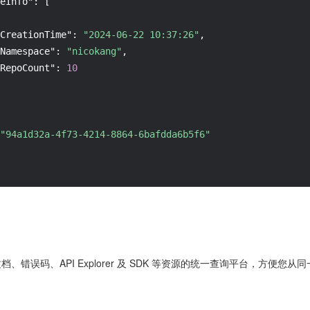
eInfo"
:
[
CreationTime"
:
"2024-06-22 10:37:26"
,
Namespace"
:
"nicokang"
,
RepoCount"
:
10
"94a1d32a-4f73-4214-8864-6bafdda6b5f6"
 文档、错误码、API Explorer 及 SDK 等资源的统一查询平台，方