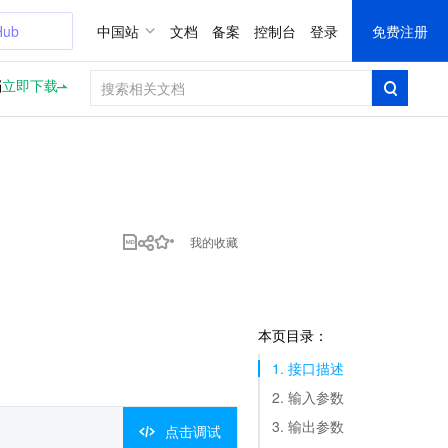
Hub
中国站
文档
备案
控制台
登录
免费注册
档
立即下载
我的收藏
本页目录：
1. 接口描述
2. 输入参数
3. 输出参数
点击调试