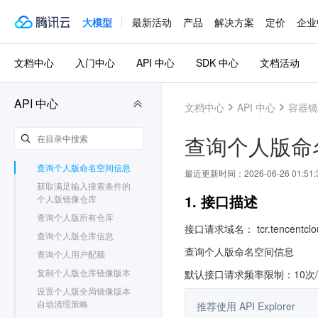
查询应用更新触发器
大模型
最新活动
产品
解决方案
定价
企业
查询个人收藏仓库
查询个人版中与指定tag镜
像内容相同的tag列表
文档中心
入门中心
API 中心
SDK 中心
文档活动
获取个人版全局镜像版本
自动清理策略
API 中心
获取个人版仓库自动清理
文档中心
API 中心
容器镜
策略
获取个人版镜像仓库tag列
查询个人版命
表
查询个人版命名空间信息
最近更新时间：
2026-06-26 01:51:
获取满足输入搜索条件的
1. 接口描述
个人版镜像仓库
查询个人版所有仓库
接口请求域名： tcr.tencentclo
查询个人版仓库信息
查询个人版命名空间信息
查询个人用户配额
复制个人版仓库镜像版本
默认接口请求频率限制：10次
设置个人版全局镜像版本
自动清理策略
推荐使用 API Explorer