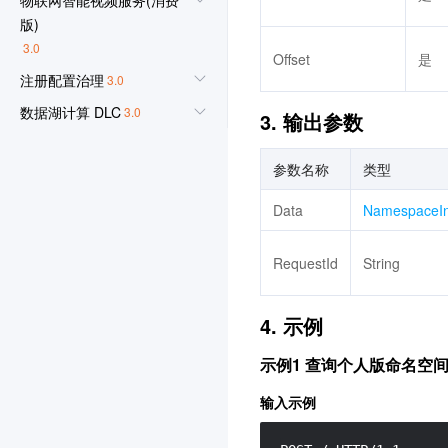
版)
3.0
Offset
是
注册配置治理
3.0
数据湖计算 DLC
3.0
3. 输出参数
物联网智能视频服务(行业
版)
参数名称
类型
3.0
Data
NamespaceI
自动化助手
3.0
视频内容安全
3.0
RequestId
String
邮件推送
3.0
安全凭证服务
4. 示例
3.0
音频内容安全
3.0
示例1 查询个人版命名空
轻量应用服务器
3.0
输入示例
人像变换
3.0