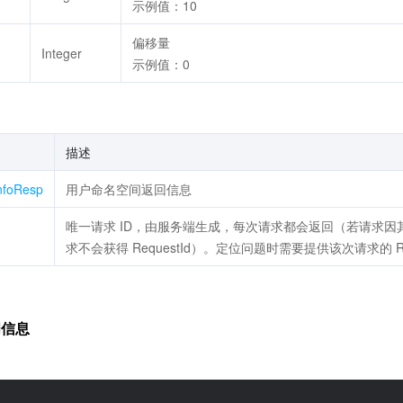
示例值：10
偏移量
Integer
示例值：0
描述
nfoResp
用户命名空间返回信息
唯一请求 ID，由服务端生成，每次请求都会返回（若请求
求不会获得 RequestId）。定位问题时需要提供该次请求的 Req
间信息