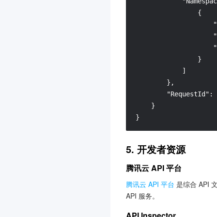
"Namespac
互动白板
3.0
{
"
边缘计算机器
3.0
"
验证码
3.0
"
文本内容安全
3.0
}
]
语音消息
3.0
}
,
数据库智能管家 DBbrain
"RequestId"
:
3.0
}
云防火墙
3.0
}
弹性微服务
3.0
5. 开发者资源
私有域解析 Private DNS
3.0
腾讯云 API 平台
文旅客情大数据
3.0
腾讯云 API 平台
是综合 API
实时互动-教育版
3.0
API 服务。
身份访问控制
3.0
API Inspector