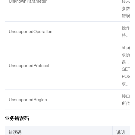
UnknownParameter
传未定
参数会
错误。
操作不
UnsupportedOperation
持。
http(s
求协议
误，只
UnsupportedProtocol
GET 
POST
求。
接口不
UnsupportedRegion
所传地
业务错误码
错误码
说明