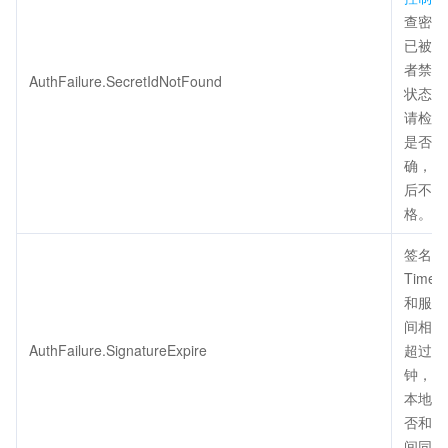
查密钥
已被删
者禁用
AuthFailure.SecretIdNotFound
状态正
请检查
是否填
确，注
后不得
格。
签名过
Times
和服务
间相差
AuthFailure.SignatureExpire
超过五
钟，请
本地时
否和标
间同步