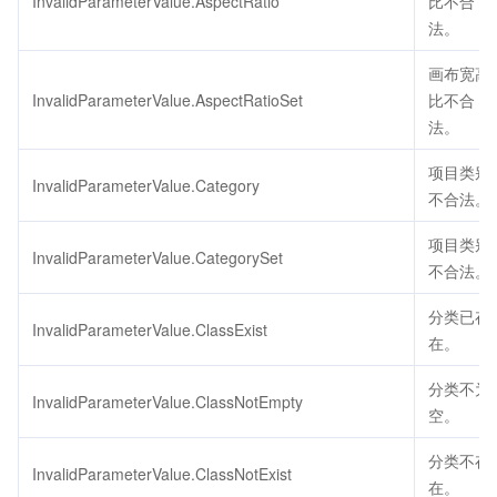
InvalidParameterValue.AspectRatio
比不合
法。
画布宽高
InvalidParameterValue.AspectRatioSet
比不合
法。
项目类别
InvalidParameterValue.Category
不合法。
项目类别
InvalidParameterValue.CategorySet
不合法。
分类已存
InvalidParameterValue.ClassExist
在。
分类不为
InvalidParameterValue.ClassNotEmpty
空。
分类不存
InvalidParameterValue.ClassNotExist
在。