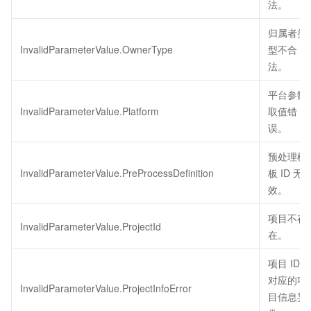
法。
归属者类
InvalidParameterValue.OwnerType
型不合
法。
平台参数
InvalidParameterValue.Platform
取值错
误。
预处理模
InvalidParameterValue.PreProcessDefinition
板 ID 无
效。
项目不存
InvalidParameterValue.ProjectId
在。
项目 ID
对应的项
InvalidParameterValue.ProjectInfoError
目信息异