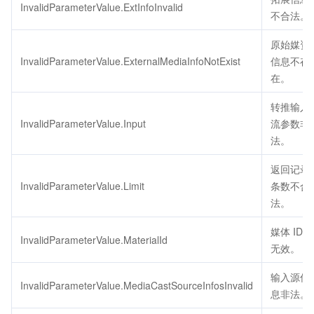
InvalidParameterValue.ExtInfoInvalid
不合法。
原始媒资
InvalidParameterValue.ExternalMediaInfoNotExist
信息不存
在。
转推输入
InvalidParameterValue.Input
流参数非
法。
返回记录
InvalidParameterValue.Limit
条数不合
法。
媒体 ID
InvalidParameterValue.MaterialId
无效。
输入源信
InvalidParameterValue.MediaCastSourceInfosInvalid
息非法。