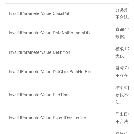
分类路径
InvalidParameterValue.ClassPath
不合法。
查询不到
InvalidParameterValue.DataNotFoundInDB
数据。
模板 ID
InvalidParameterValue.Definition
无效。
目标分类
InvalidParameterValue.DstClassPathNotExist
不存在。
结束时间
InvalidParameterValue.EndTime
参数不合
法。
导出目标
InvalidParameterValue.ExportDestination
不合法。
拓展信息