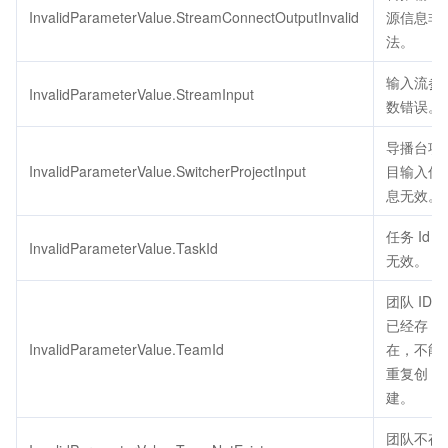
InvalidParameterValue.StreamConnectOutputInvalid
源信息非
法。
输入流参
InvalidParameterValue.StreamInput
数错误。
导播台项
InvalidParameterValue.SwitcherProjectInput
目输入信
息无效。
任务 Id
InvalidParameterValue.TaskId
无效。
团队 ID
已经存
InvalidParameterValue.TeamId
在，不能
重复创
建。
团队不存