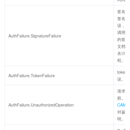
签名错
签名计
误，请
调用方
AuthFailure.SignatureFailure
的签名
文档检
名计算
程。
token
AuthFailure.TokenFailure
误。
请求未
权。请
AuthFailure.UnauthorizedOperation
CAM
对鉴权
明。