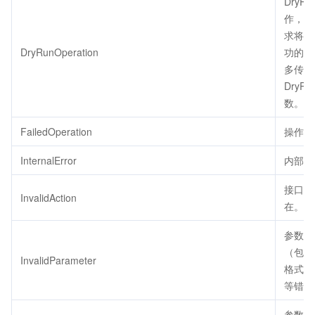
DryRu
作，代
求将会
DryRunOperation
功的，
多传了
DryRu
数。
FailedOperation
操作失
InternalError
内部错
接口不
InvalidAction
在。
参数错
（包括
InvalidParameter
格式、
等错误
参数取