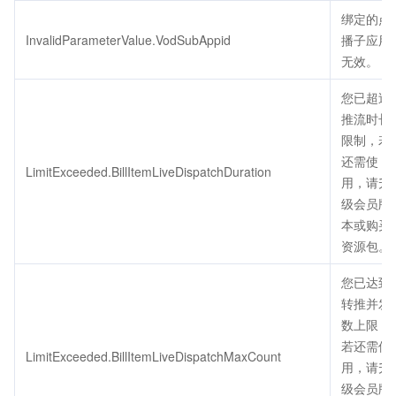
绑定的点
InvalidParameterValue.VodSubAppid
播子应用
无效。
您已超过
推流时长
限制，若
还需使
LimitExceeded.BillItemLiveDispatchDuration
用，请升
级会员版
本或购买
资源包。
您已达到
转推并发
数上限，
若还需使
LimitExceeded.BillItemLiveDispatchMaxCount
用，请升
级会员版