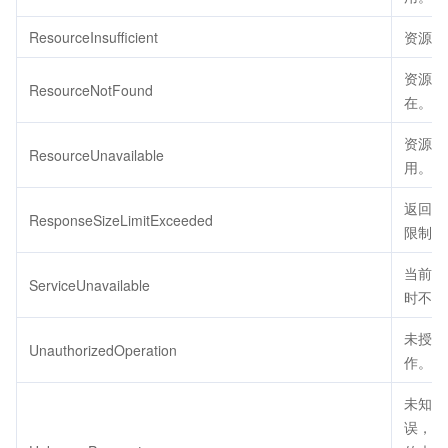
ResourceInsufficient
资源不
资源不
ResourceNotFound
在。
资源不
ResourceUnavailable
用。
返回包
ResponseSizeLimitExceeded
限制大
当前服
ServiceUnavailable
时不可
未授权
UnauthorizedOperation
作。
未知参
误，用