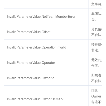
文字符。
非团队成
InvalidParameterValue.NotTeamMemberError
员。
分页偏移
InvalidParameterValue.Offset
不合法。
转推操作
InvalidParameterValue.OperationInvalid
非法。
无效的操
InvalidParameterValue.Operator
作者。
归属者 ID
InvalidParameterValue.OwnerId
不合法。
团队
Owner 的
InvalidParameterValue.OwnerRemark
备注不合