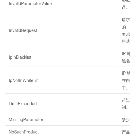
InvalidParameterValue
误。
请求 b
的
InvalidRequest
multipa
格式错
IP 地
IpInBlacklist
黑名单
IP 地
IpNotInWhitelist
在白名
中。
超过配
LimitExceeded
制。
MissingParameter
缺少参
NoSuchProduct
产品不