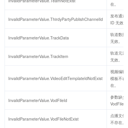
InvalidParameterValue.TeamNotExist
在。
发布通道
InvalidParameterValue.ThirdyPartyPublishChannelId
ID 无效。
轨道数据
InvalidParameterValue.TrackData
无效。
轨道元素
InvalidParameterValue.TrackItem
无效。
视频编辑
InvalidParameterValue.VideoEditTemplateIdNotExist
模板不存
在。
参数缺少
InvalidParameterValue.VodFileId
VodFile。
点播文件
InvalidParameterValue.VodFileNotExist
不存在。