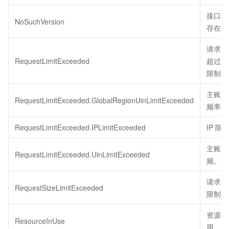
接口版
NoSuchVersion
存在。
请求的
RequestLimitExceeded
超过了
限制。
主账号
RequestLimitExceeded.GlobalRegionUinLimitExceeded
频率限
RequestLimitExceeded.IPLimitExceeded
IP 限
主账号
RequestLimitExceeded.UinLimitExceeded
频。
请求包
RequestSizeLimitExceeded
限制大
资源被
ResourceInUse
用。