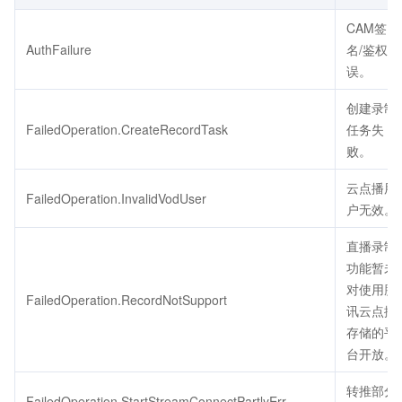
CAM签
AuthFailure
名/鉴权错
误。
创建录制
FailedOperation.CreateRecordTask
任务失
败。
云点播用
FailedOperation.InvalidVodUser
户无效。
直播录制
功能暂未
对使用腾
FailedOperation.RecordNotSupport
讯云点播
存储的平
台开放。
转推部分
FailedOperation.StartStreamConnectPartlyErr