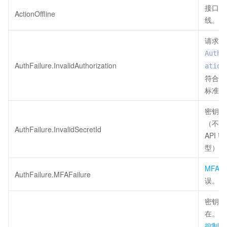
接口已
ActionOffline
线。
请求头
Autho
AuthFailure.InvalidAuthorization
ation
符合腾
标准。
密钥非
（不是
AuthFailure.InvalidSecretId
API 
型）。
MFA
AuthFailure.MFAFailure
误。
密钥不
在。请
控制台