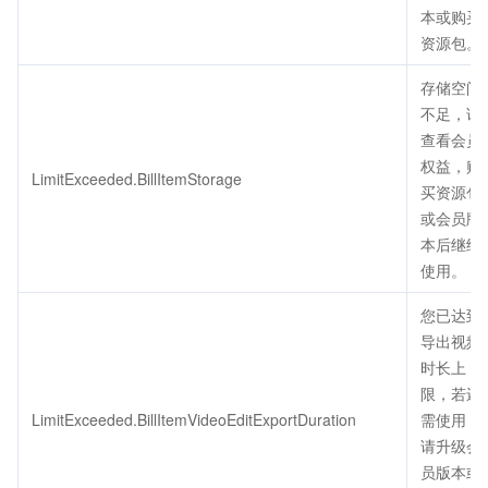
本或购买
资源包。
存储空间
不足，请
查看会员
权益，购
LimitExceeded.BillItemStorage
买资源包
或会员版
本后继续
使用。
您已达到
导出视频
时长上
限，若还
LimitExceeded.BillItemVideoEditExportDuration
需使用，
请升级会
员版本或