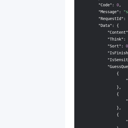
TDSQL-C MySQL 版
3.0
"Code"
:
0
,
"Message"
:
"s
数学作业批改
3.0
"RequestId"
:
人脸核身
3.0
"Data"
:
{
英文作文批改
3.0
"Content"
"Think"
:
物联网开发平台
3.0
"Sort"
:
0
云 HDFS
3.0
"IsFinish
互动白板
"IsSensit
3.0
"GuessQue
边缘计算机器
3.0
{
验证码
3.0
"
}
,
文本内容安全
3.0
{
语音消息
3.0
"
数据库智能管家 DBbrain
}
,
3.0
{
"
云防火墙
3.0