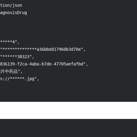
tion/json

agnosisDrug

*****4",

"**************a36bbdd17960b3d70e",

"******38323",

836139-f2ca-4aba-b7de-47705aefafbd",

图片中药品",

s://******.jpg",
