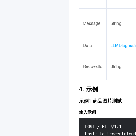
消息队列 MQTT 版
3.0
Agent Runtime
3.0
Message
String
软件成分分析
3.0
声音复刻
3.0
Data
LLMDiagnosi
容器镜像服务
3.0
物联网智能视频服务(消费
版)
RequestId
String
3.0
注册配置治理
3.0
4. 示例
数据湖计算 DLC
3.0
示例1 药品图片测试
物联网智能视频服务(行业
版)
输入示例
3.0
自动化助手
3.0
POST / HTTP/1.1

Host: ig.tencentcloud
视频内容安全
3.0