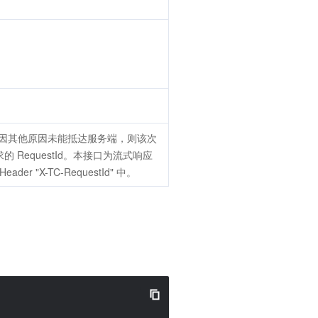
求因其他原因未能抵达服务端，则该次
的 RequestId。本接口为流式响应
r "X-TC-RequestId" 中。