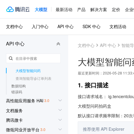
更新历史
大模型
最新活动
产品
解决方案
定价
企业
简介
API 概览
调用方式
文档中心
入门中心
API 中心
SDK 中心
文档活动
智能导诊相关接口
查询药品说明书
API 中心
文档中心
API 中心
智能导
大模型报告解读
大模型症状自查
大模型智能问
大模型问药问答
大模型智能问药
最近更新时间：
2026-05-28 11:33:
查询智能导诊订单列表
1. 接口描述
数据结构
错误码
接口请求域名： ig.tencentclou
高性能应用服务 HAI
3.0
大模型问药拍药盒
文档服务
默认接口请求频率限制：20次
腾讯微卡
推荐使用 API Explorer
微瓴同业开放平台
3.0