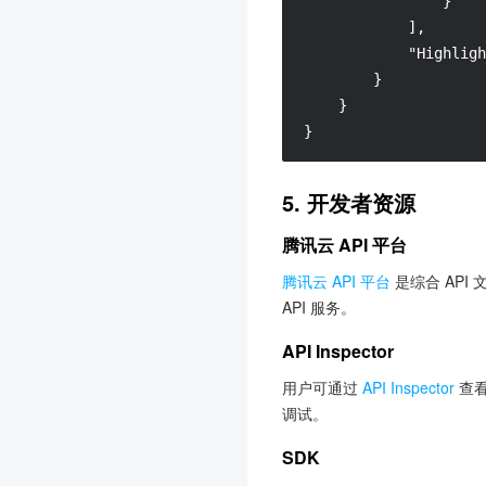
}
弹性微服务
3.0
]
,
私有域解析 Private DNS
"Highligh
3.0
}
}
文旅客情大数据
3.0
}
实时互动-教育版
3.0
身份访问控制
3.0
5. 开发者资源
云托管 CloudBase Run
3.0
腾讯云 API 平台
数据开发治理平台 WeData
3.0
腾讯云 API 平台
是综合 API
API 服务。
地域管理系统
3.0
风险识别 RCE
3.0
API Inspector
Cloud Studio（云端 IDE）
用户可通过
API Inspector
查看
3.0
调试。
设备安全
3.0
SDK
云数据库独享集群
3.0