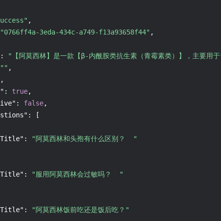
uccess"
,
"0766ff4a-3eda-434c-a749-f13a93658f44"
,
:
"【阿莫西林】是一款【β-内酰胺类抗生素（青霉素类）】，主要用于*
""
,
,
"
:
true
,
ive"
:
false
,
stions"
:
[
Title"
:
"阿莫西林和头孢有什么区别？  "
Title"
:
"服用阿莫西林会过敏吗？  "
Title"
:
"阿莫西林饭前吃还是饭后吃？"