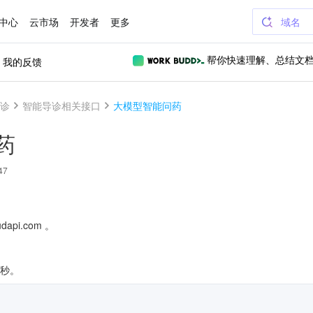
中心
云市场
开发者
更多
域名
我的反馈
帮你快速理解、总结文
诊
智能导诊相关接口
大模型智能问药
药
47
dapi.com 。
/秒。