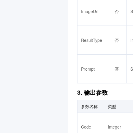
AI 临床助手
智能顾问
3.0
ImageUrl
否
S
消息队列 Pulsar 版
3.0
智能全局流量管理
3.0
暴露面管理服务
3.0
ResultType
否
I
多媒体处理
云托付物理服务器
3.0
腾讯云微搭低代码
3.0
Prompt
否
S
内容识别
消息队列 RabbitMQ 版
3.0
3. 输出参数
消息队列 CMQ 版
多模态智能数据湖 TCLake
参数名称
类型
3.0
知识引擎原子能力
3.0
Code
Integer
商业流程服务
3.0