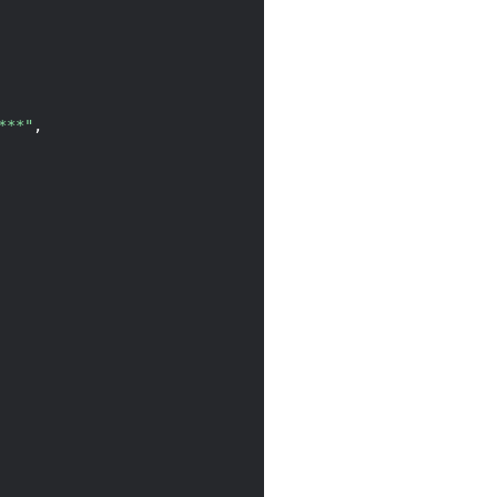
**"
,