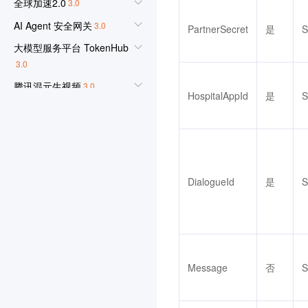
全球加速2.0
3.0
AI Agent 安全网关
3.0
PartnerSecret
是
S
大模型服务平台 TokenHub
3.0
腾讯混元生视频
3.0
HospitalAppId
是
S
腾讯混元生图
3.0
腾讯混元生3D
3.0
事件中心
3.0
腾讯云数据分析智能体
3.0
DialogueId
是
S
云原生智能网关
3.0
防火墙管理
3.0
语音合成
3.0
应用型负载均衡
3.0
Message
否
S
联网搜索API
3.0
3.0