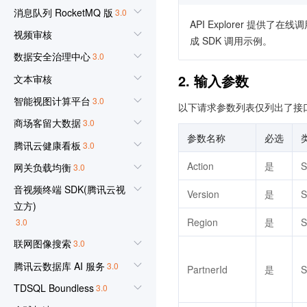
消息队列 RocketMQ 版
3.0
API Explorer 提
视频审核
成 SDK 调用示例。
数据安全治理中心
3.0
2. 输入参数
文本审核
智能视图计算平台
3.0
以下请求参数列表仅列出了接
商场客留大数据
3.0
参数名称
必选
腾讯云健康看板
3.0
Action
是
S
网关负载均衡
3.0
音视频终端 SDK(腾讯云视
Version
是
S
立方)
Region
是
S
3.0
联网图像搜索
3.0
腾讯云数据库 AI 服务
3.0
PartnerId
是
S
TDSQL Boundless
3.0