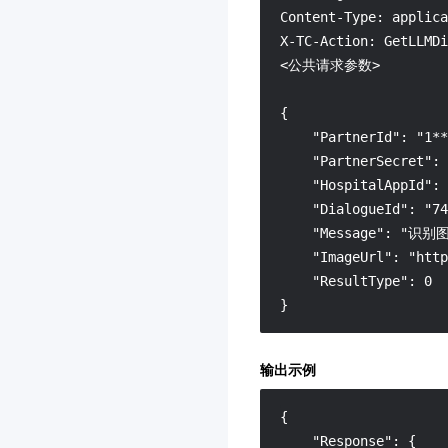
Content-Type: applica
邮件推送
3.0
X-TC-Action: GetLLMDi
安全凭证服务
3.0
<公共请求参数>

音频内容安全
3.0
{

轻量应用服务器
3.0
    "PartnerId": "1**
人像变换
3.0
    "PartnerSecret": 
    "HospitalAppId": 
人脸试妆
3.0
    "DialogueId": "74
云游戏
3.0
    "Message": "识别
媒资 AIGC
3.0
    "ImageUrl": "http
    "ResultType": 0

凭据管理系统
3.0
}
多网聚合加速（腾讯云聚
通）
输出示例
3.0
证书监控 SSLPod
3.0
{
费用中心
3.0
"Response"
:
{