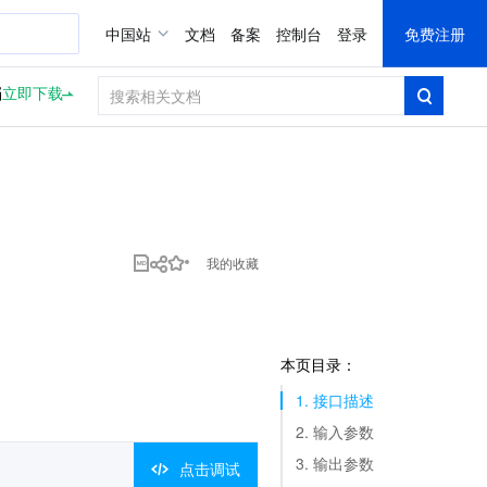
中国站
文档
备案
控制台
登录
免费注册
档
立即下载
我的收藏
本页目录：
1. 接口描述
2. 输入参数
3. 输出参数
点击调试