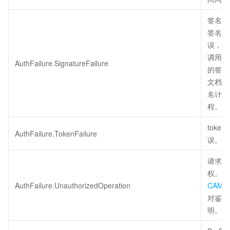
签名错
签名计
误，请
调用方
AuthFailure.SignatureFailure
的签名
文档检
名计算
程。
token
AuthFailure.TokenFailure
误。
请求未
权。请
AuthFailure.UnauthorizedOperation
CAM
对鉴权
明。