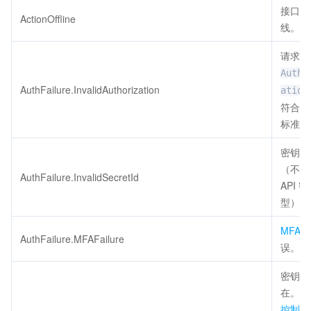
接口已
ActionOffline
线。
请求头
Autho
AuthFailure.InvalidAuthorization
ation
符合腾
标准。
密钥非
（不是
AuthFailure.InvalidSecretId
API 
型）。
MFA
AuthFailure.MFAFailure
误。
密钥不
在。请
控制台