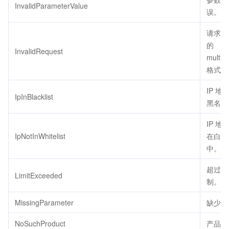
InvalidParameterValue
误。
请求 b
的
InvalidRequest
multipa
格式错
IP 地
IpInBlacklist
黑名单
IP 地
IpNotInWhitelist
在白名
中。
超过配
LimitExceeded
制。
MissingParameter
缺少参
NoSuchProduct
产品不