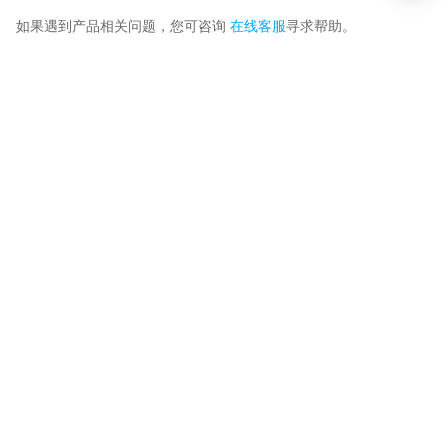
如果遇到产品相关问题，您可咨询
在线客服
寻求帮助。
热门推荐
资源与社区
支持服务
腾讯云计算
中国站
购买咨询：95716 或 4009 100 100 转 1