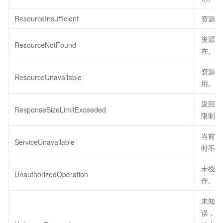
ResourceInsufficient
资源不
资源不
ResourceNotFound
在。
资源不
ResourceUnavailable
用。
返回包
ResponseSizeLimitExceeded
限制大
当前服
ServiceUnavailable
时不可
未授权
UnauthorizedOperation
作。
未知参
误，用