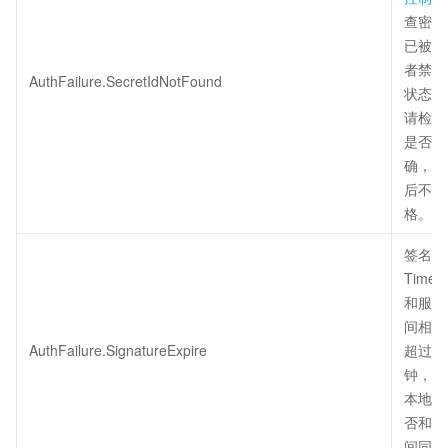
查密钥
已被删
者禁用
AuthFailure.SecretIdNotFound
状态正
请检查
是否填
确，注
后不得
格。
签名过
Times
和服务
间相差
AuthFailure.SignatureExpire
超过五
钟，请
本地时
否和标
间同步