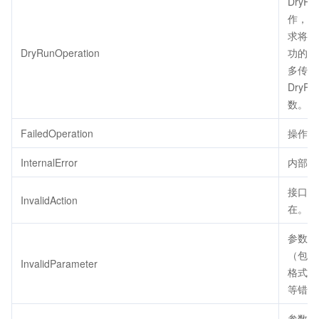
DryRu
作，代
求将会
DryRunOperation
功的，
多传了
DryRu
数。
FailedOperation
操作失
InternalError
内部错
接口不
InvalidAction
在。
参数错
（包括
InvalidParameter
格式、
等错误
参数取