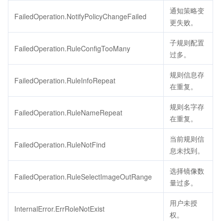
通知策略变
FailedOperation.NotifyPolicyChangeFailed
更失败。
子规则配置
FailedOperation.RuleConfigTooMany
过多。
规则信息存
FailedOperation.RuleInfoRepeat
在重复。
规则名字存
FailedOperation.RuleNameRepeat
在重复。
当前规则信
FailedOperation.RuleNotFind
息未找到。
选择镜像数
FailedOperation.RuleSelectImageOutRange
量过多。
用户未授
InternalError.ErrRoleNotExist
权。