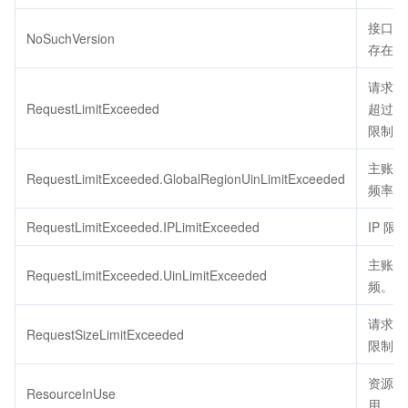
接口版
NoSuchVersion
存在。
请求的
RequestLimitExceeded
超过了
限制。
主账号
RequestLimitExceeded.GlobalRegionUinLimitExceeded
频率限
RequestLimitExceeded.IPLimitExceeded
IP 限
主账号
RequestLimitExceeded.UinLimitExceeded
频。
请求包
RequestSizeLimitExceeded
限制大
资源被
ResourceInUse
用。