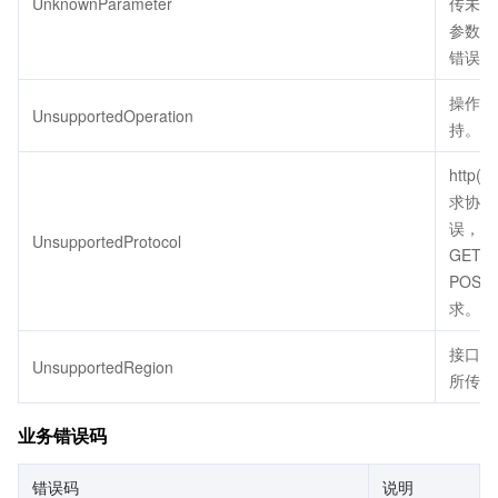
UnknownParameter
传未定
参数会
错误。
操作不
UnsupportedOperation
持。
http(s
求协议
误，只
UnsupportedProtocol
GET 
POST
求。
接口不
UnsupportedRegion
所传地
业务错误码
错误码
说明