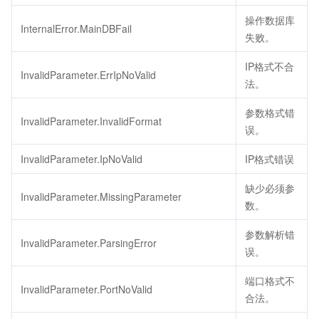
操作数据库
InternalError.MainDBFail
失败。
IP格式不合
InvalidParameter.ErrIpNoValid
法。
参数格式错
InvalidParameter.InvalidFormat
误。
InvalidParameter.IpNoValid
IP格式错误
缺少必须参
InvalidParameter.MissingParameter
数。
参数解析错
InvalidParameter.ParsingError
误。
端口格式不
InvalidParameter.PortNoValid
合法。