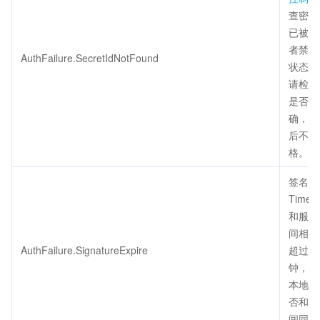
查密钥
已被删
者禁用
AuthFailure.SecretIdNotFound
状态正
请检查
是否填
确，注
后不得
格。
签名过
Times
和服务
间相差
AuthFailure.SignatureExpire
超过五
钟，请
本地时
否和标
间同步