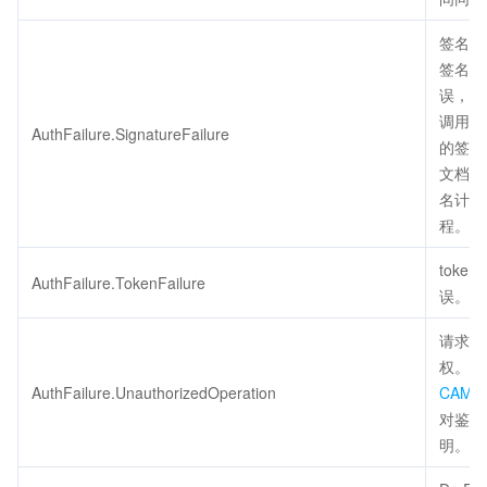
签名错
签名计
误，请
调用方
AuthFailure.SignatureFailure
的签名
文档检
名计算
程。
token
AuthFailure.TokenFailure
误。
请求未
权。请
AuthFailure.UnauthorizedOperation
CAM
对鉴权
明。