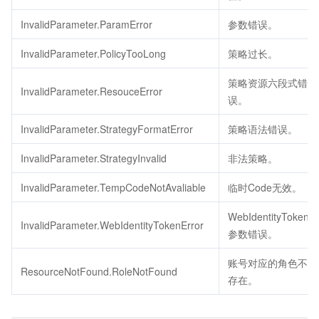
InvalidParameter.ParamError
参数错误。
InvalidParameter.PolicyTooLong
策略过长。
策略资源六段式错
InvalidParameter.ResouceError
误。
InvalidParameter.StrategyFormatError
策略语法错误。
InvalidParameter.StrategyInvalid
非法策略。
InvalidParameter.TempCodeNotAvaliable
临时Code无效。
WebIdentityToken
InvalidParameter.WebIdentityTokenError
参数错误。
账号对应的角色不
ResourceNotFound.RoleNotFound
存在。