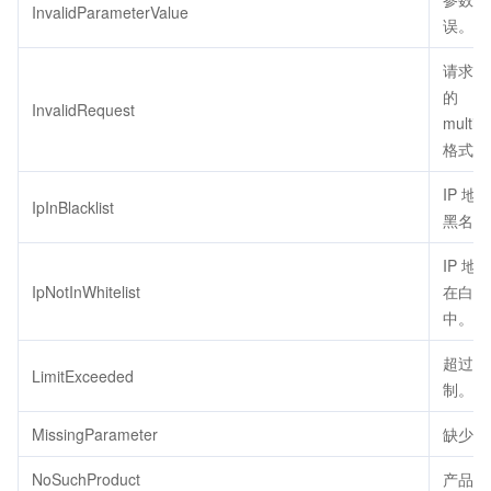
InvalidParameterValue
误。
请求 b
的
InvalidRequest
multipa
格式错
IP 地
IpInBlacklist
黑名单
IP 地
IpNotInWhitelist
在白名
中。
超过配
LimitExceeded
制。
MissingParameter
缺少参
NoSuchProduct
产品不