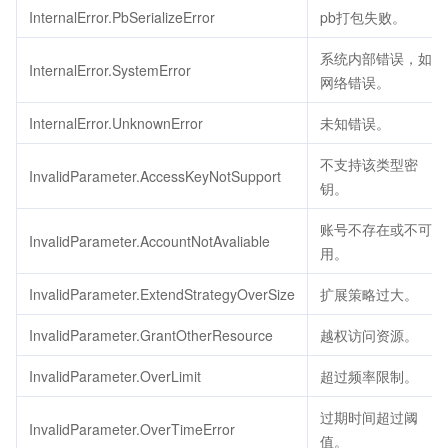
InternalError.PbSerializeError
pb打包失败。
系统内部错误，如
InternalError.SystemError
网络错误。
InternalError.UnknownError
未知错误。
不支持该类型密
InvalidParameter.AccessKeyNotSupport
钥。
账号不存在或不可
InvalidParameter.AccountNotAvaliable
用。
InvalidParameter.ExtendStrategyOverSize
扩展策略过大。
InvalidParameter.GrantOtherResource
越权访问资源。
InvalidParameter.OverLimit
超过频率限制。
过期时间超过阈
InvalidParameter.OverTimeError
值。