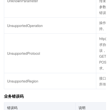
UnknownParameter
传未定
参数会
错误。
操作不
UnsupportedOperation
持。
http(s
求协议
误，只
UnsupportedProtocol
GET 
POST
求。
接口不
UnsupportedRegion
所传地
业务错误码
错误码
说明