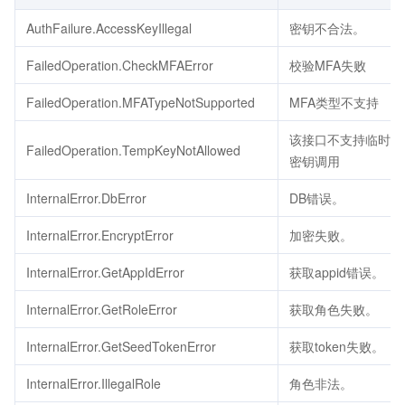
AuthFailure.AccessKeyIllegal
密钥不合法。
FailedOperation.CheckMFAError
校验MFA失败
FailedOperation.MFATypeNotSupported
MFA类型不支持
该接口不支持临时
FailedOperation.TempKeyNotAllowed
密钥调用
InternalError.DbError
DB错误。
InternalError.EncryptError
加密失败。
InternalError.GetAppIdError
获取appid错误。
InternalError.GetRoleError
获取角色失败。
InternalError.GetSeedTokenError
获取token失败。
InternalError.IllegalRole
角色非法。