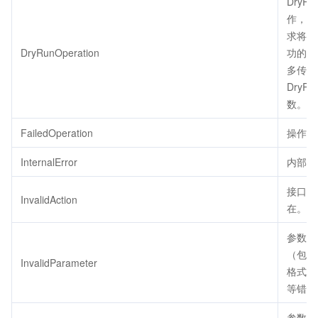
DryRu
作，代
求将会
DryRunOperation
功的，
多传了
DryRu
数。
FailedOperation
操作失
InternalError
内部错
接口不
InvalidAction
在。
参数错
（包括
InvalidParameter
格式、
等错误
参数取