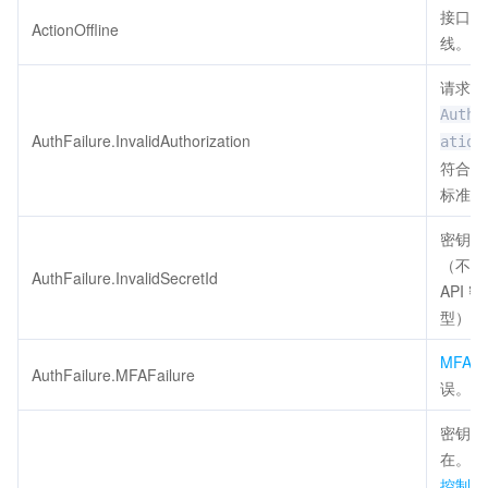
接口已
ActionOffline
线。
请求头
Autho
AuthFailure.InvalidAuthorization
ation
符合腾
标准。
密钥非
（不是
AuthFailure.InvalidSecretId
API 
型）。
MFA
AuthFailure.MFAFailure
误。
密钥不
在。请
控制台