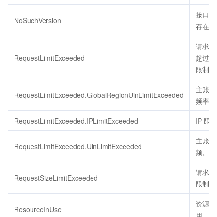
接口版
NoSuchVersion
存在。
请求的
RequestLimitExceeded
超过了
限制。
主账号
RequestLimitExceeded.GlobalRegionUinLimitExceeded
频率限
RequestLimitExceeded.IPLimitExceeded
IP 限
主账号
RequestLimitExceeded.UinLimitExceeded
频。
请求包
RequestSizeLimitExceeded
限制大
资源被
ResourceInUse
用。