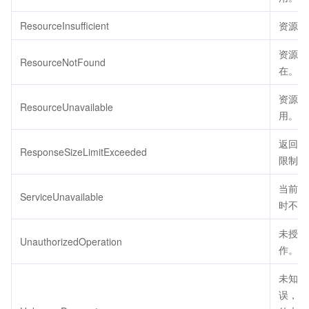
ResourceInsufficient
资源不
资源不
ResourceNotFound
在。
资源不
ResourceUnavailable
用。
返回包
ResponseSizeLimitExceeded
限制大
当前服
ServiceUnavailable
时不可
未授权
UnauthorizedOperation
作。
未知参
误，用