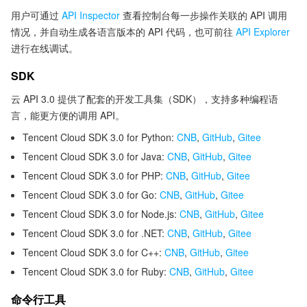
用户可通过
API Inspector
查看控制台每一步操作关联的 API 调用
情况，并自动生成各语言版本的 API 代码，也可前往
API Explorer
进行在线调试。
SDK
云 API 3.0 提供了配套的开发工具集（SDK），支持多种编程语
言，能更方便的调用 API。
Tencent Cloud SDK 3.0 for Python:
CNB
,
GitHub
,
Gitee
Tencent Cloud SDK 3.0 for Java:
CNB
,
GitHub
,
Gitee
Tencent Cloud SDK 3.0 for PHP:
CNB
,
GitHub
,
Gitee
Tencent Cloud SDK 3.0 for Go:
CNB
,
GitHub
,
Gitee
Tencent Cloud SDK 3.0 for Node.js:
CNB
,
GitHub
,
Gitee
Tencent Cloud SDK 3.0 for .NET:
CNB
,
GitHub
,
Gitee
Tencent Cloud SDK 3.0 for C++:
CNB
,
GitHub
,
Gitee
Tencent Cloud SDK 3.0 for Ruby:
CNB
,
GitHub
,
Gitee
命令行工具