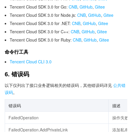
Tencent Cloud SDK 3.0 for Go:
CNB
,
GitHub
,
Gitee
Tencent Cloud SDK 3.0 for Node.js:
CNB
,
GitHub
,
Gitee
Tencent Cloud SDK 3.0 for .NET:
CNB
,
GitHub
,
Gitee
Tencent Cloud SDK 3.0 for C++:
CNB
,
GitHub
,
Gitee
Tencent Cloud SDK 3.0 for Ruby:
CNB
,
GitHub
,
Gitee
命令行工具
Tencent Cloud CLI 3.0
6. 错误码
以下仅列出了接口业务逻辑相关的错误码，其他错误码详见
公共错
误码
。
错误码
描述
FailedOperation
操作失败
FailedOperation.AddPrivateLink
添加私有