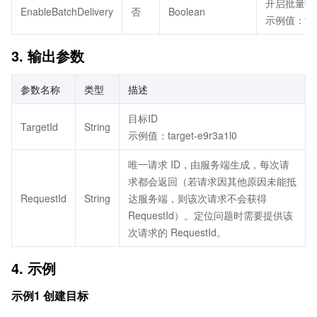
开启批量投
EnableBatchDelivery
否
Boolean
示例值：fal
3. 输出参数
参数名称
类型
描述
目标ID
TargetId
String
示例值：target-e9r3a1l0
唯一请求 ID，由服务端生成，每次请
求都会返回（若请求因其他原因未能抵
RequestId
String
达服务端，则该次请求不会获得
RequestId）。定位问题时需要提供该
次请求的 RequestId。
4. 示例
示例1 创建目标