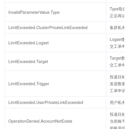
Type取
InvalidParameterValue.Type
正后再试
LimitExceeded.ClusterPrivateLinkExceeded
集群私有
Logse
LimitExceeded.Logset
交工单申
Target
LimitExceeded.Target
交工单申
投递目标
LimitExceeded.Trigger
发器数量
工单申请
LimitExceeded.UserPrivateLinkExceeded
用户私有
投递目标
OperationDenied.AccountNotExists
当前账号
的账号状