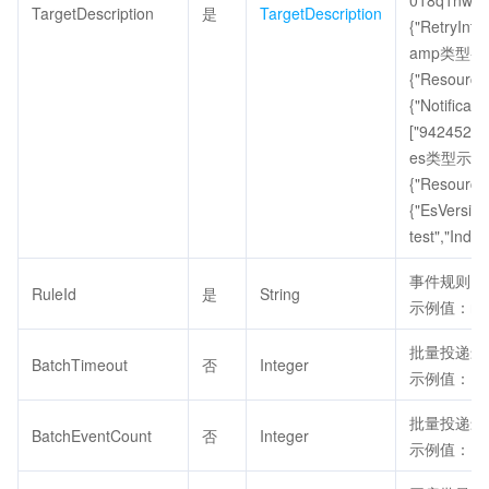
018q1nwj","
TargetDescription
是
TargetDescription
{"RetryInte
amp类型-
{"Resource
{"Notificat
["9424525"]
es类型示例
{"Resource
{"EsVersion
test","Inde
事件规则ID
RuleId
是
String
示例值：rule
批量投递最
BatchTimeout
否
Integer
示例值：1
批量投递最
BatchEventCount
否
Integer
示例值：1