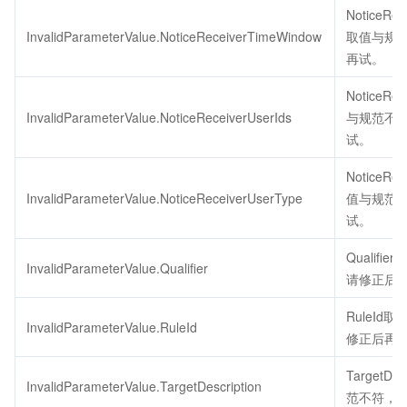
NoticeRec
InvalidParameterValue.NoticeReceiverTimeWindow
取值与规
再试。
NoticeRe
InvalidParameterValue.NoticeReceiverUserIds
与规范不
试。
NoticeRec
InvalidParameterValue.NoticeReceiverUserType
值与规范
试。
Qualif
InvalidParameterValue.Qualifier
请修正后
RuleId
InvalidParameterValue.RuleId
修正后再
TargetDe
InvalidParameterValue.TargetDescription
范不符，