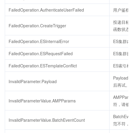
FailedOperation.AuthenticateUserFailed
用户鉴权
投递目标
FailedOperation.CreateTrigger
函数状态
FailedOperation.ESInternalError
ES集群内
FailedOperation.ESRequestFailed
ES集群操
FailedOperation.ESTemplateConflict
ES索引模
Payloa
InvalidParameter.Payload
后再试。
AMPPar
InvalidParameterValue.AMPParams
符，请修
BatchEv
InvalidParameterValue.BatchEventCount
范不符，