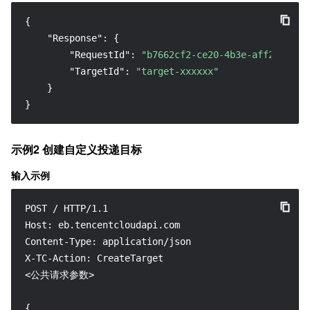
{
"Response"
:
{
"RequestId"
:
"b7662cf2-ce20-4b3e-aff2-2cb87
"TargetId"
:
"target-xxxxxx"
}
}
示例2 创建自定义投递目标
输入示例
POST / HTTP/1.1

Host: eb.tencentcloudapi.com

Content-Type: application/json

X-TC-Action: CreateTarget

<公共请求参数>

{
