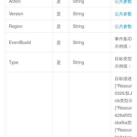
Action
是
String
公共参数
，
Version
是
String
公共参数
，
Region
是
String
公共参数
，
事件集ID
EventBusId
是
String
示例值：eb-x
目标类型;取值范
Type
是
String
示例值：sc
目标描述;s
{"ResourceD
0326/$LAT
cls类型示例
{"Resource
428af0f2e7
ckafka类
{"Resource