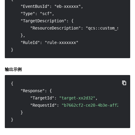
    "EventBusId": "eb-xxxxxx",

    "Type": "scf",

    "TargetDescription": {

        "ResourceDescription": "qcs::custom_scf:ap-
    },

    "RuleId": "rule-xxxxxxx"

}
输出示例
{
"Response"
:
{
"TargetId"
:
"target-xx2d32"
,
"RequestId"
:
"b7662cf2-ce20-4b3e-aff2-2cb87
}
}