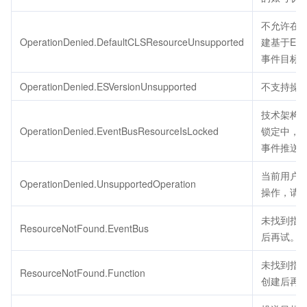
不允许在
OperationDenied.DefaultCLSResourceUnsupported
建基于EB
事件目标
OperationDenied.ESVersionUnsupported
不支持操作
技术架构
OperationDenied.EventBusResourceIsLocked
锁定中，预
事件推送
当前用户
OperationDenied.UnsupportedOperation
操作，请
未找到指
ResourceNotFound.EventBus
后再试。
未找到指定的
ResourceNotFound.Function
创建后再