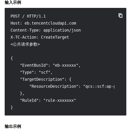
输入示例
POST / HTTP/1.1

Host: eb.tencentcloudapi.com

Content-Type: application/json

X-TC-Action: CreateTarget

<公共请求参数>

{

    "EventBusId": "eb-xxxxxx",

    "Type": "scf",

    "TargetDescription": {

        "ResourceDescription": "qcs::scf:ap-guangzho
    },

    "RuleId": "rule-xxxxxxx"

}
输出示例