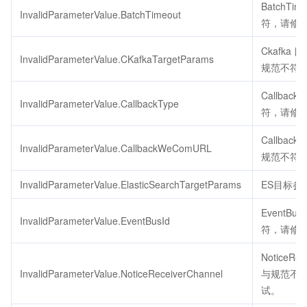
BatchTi
InvalidParameterValue.BatchTimeout
符，请修
Ckafka
InvalidParameterValue.CKafkaTargetParams
规范不符
Callbac
InvalidParameterValue.CallbackType
符，请修
Callbac
InvalidParameterValue.CallbackWeComURL
规范不符
InvalidParameterValue.ElasticSearchTargetParams
ES目标参
EventB
InvalidParameterValue.EventBusId
符，请修
NoticeRe
InvalidParameterValue.NoticeReceiverChannel
与规范不
试。