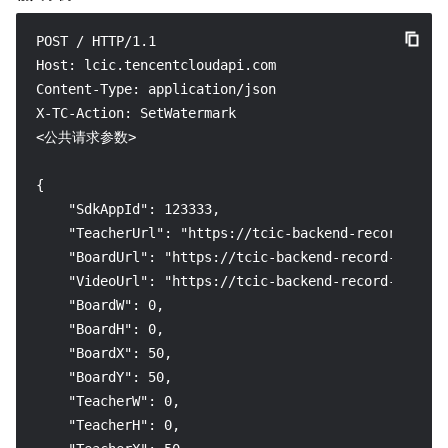
POST / HTTP/1.1

Host: lcic.tencentcloudapi.com

Content-Type: application/json

X-TC-Action: SetWatermark

<公共请求参数>

{

    "SdkAppId": 123333,

    "TeacherUrl": "https://tcic-backend-record-2211
    "BoardUrl": "https://tcic-backend-record-221122
    "VideoUrl": "https://tcic-backend-record-221122
    "BoardW": 0,

    "BoardH": 0,

    "BoardX": 50,

    "BoardY": 50,

    "TeacherW": 0,

    "TeacherH": 0,
