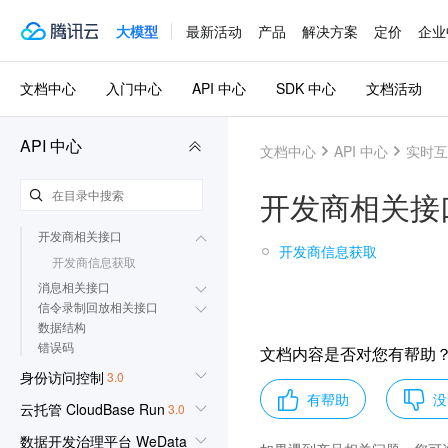
更新历史
大模型
最新活动
产品
解决方案
定价
企业
简介
API 概览
调用方式
文档中心
入门中心
API 中心
SDK 中心
文档活动
应用配置相关接口
用户登录相关接口
录制管理相关接口
API 中心
文档中心
API 中心
实时互
课件管理相关接口
课堂管理相关接口
开发商相关接
用户管理相关接口
群组管理相关接口
开发商相关接口
开发商信息获取
开发商信息获取
消息相关接口
信令录制回放相关接口
数据结构
错误码
文档内容是否对您有帮助
身份访问控制
3.0
有帮助
没
云托管 CloudBase Run
3.0
数据开发治理平台 WeData