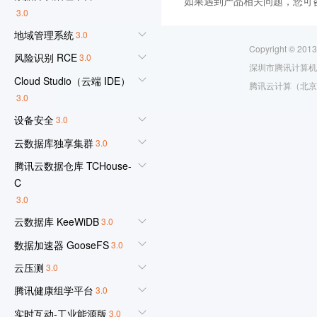
如果遇到产品相关问题，您可
3.0
地域管理系统
3.0
Copyright © 2013
风险识别 RCE
3.0
深圳市腾讯计算机
Cloud Studio（云端 IDE）
腾讯云计算（北京
3.0
设备安全
3.0
云数据库独享集群
3.0
腾讯云数据仓库 TCHouse-
C
3.0
云数据库 KeeWiDB
3.0
数据加速器 GooseFS
3.0
云压测
3.0
腾讯健康组学平台
3.0
实时互动-工业能源版
3.0