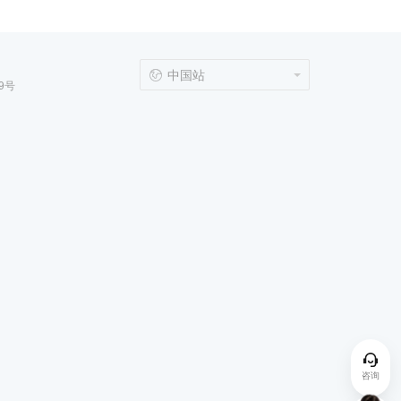
中国站
9号
咨询