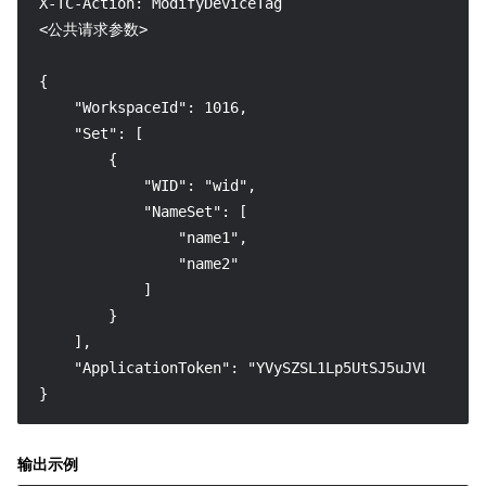
X-TC-Action: ModifyDeviceTag

<公共请求参数>

{

    "WorkspaceId": 1016,

    "Set": [

        {

            "WID": "wid",

            "NameSet": [

                "name1",

                "name2"

            ]

        }

    ],

    "ApplicationToken": "YVySZSL1Lp5UtSJ5uJVLJYOKDEG
}
输出示例