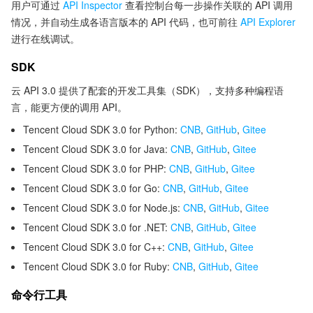
用户可通过
API Inspector
查看控制台每一步操作关联的 API 调用
情况，并自动生成各语言版本的 API 代码，也可前往
API Explorer
进行在线调试。
SDK
云 API 3.0 提供了配套的开发工具集（SDK），支持多种编程语
言，能更方便的调用 API。
Tencent Cloud SDK 3.0 for Python:
CNB
,
GitHub
,
Gitee
Tencent Cloud SDK 3.0 for Java:
CNB
,
GitHub
,
Gitee
Tencent Cloud SDK 3.0 for PHP:
CNB
,
GitHub
,
Gitee
Tencent Cloud SDK 3.0 for Go:
CNB
,
GitHub
,
Gitee
Tencent Cloud SDK 3.0 for Node.js:
CNB
,
GitHub
,
Gitee
Tencent Cloud SDK 3.0 for .NET:
CNB
,
GitHub
,
Gitee
Tencent Cloud SDK 3.0 for C++:
CNB
,
GitHub
,
Gitee
Tencent Cloud SDK 3.0 for Ruby:
CNB
,
GitHub
,
Gitee
命令行工具