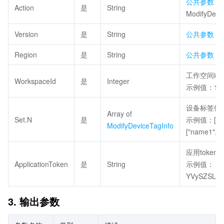
公共参数
，
Action
是
String
ModifyDev
Version
是
String
公共参数
，
Region
是
String
公共参数
，
工作空间id
WorkspaceId
是
Integer
示例值：10
设备标签修
Array of
Set.N
是
示例值：[{"WI
ModifyDeviceTagInfo
["name1","n
应用token
ApplicationToken
是
String
示例值：
YVySZSL1L
3. 输出参数