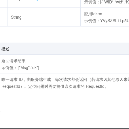
示例值：[{"WID":"wid","Key"
应用token
String
示例值：YVySZSL1Lp5Ut
描述
返回请求结果
示例值：{"Msg":"ok"}
唯一请求 ID，由服务端生成，每次请求都会返回（若请求因其他原因
RequestId）。定位问题时需要提供该次请求的 RequestId。
段