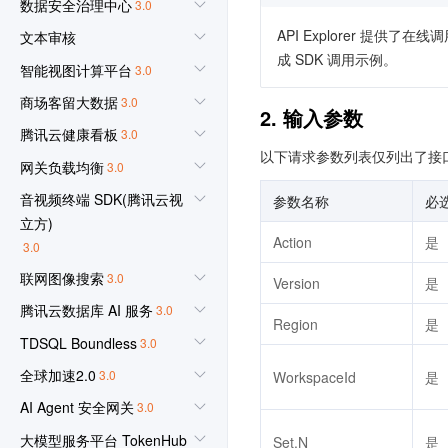
数据安全治理中心
3.0
API Explorer 提
文本审核
成 SDK 调用示例。
智能视图计算平台
3.0
商场客留大数据
3.0
2. 输入参数
腾讯云健康看板
3.0
以下请求参数列表仅列出了接
网关负载均衡
3.0
音视频终端 SDK(腾讯云视
参数名称
必
立方)
Action
是
3.0
联网图像搜索
3.0
Version
是
腾讯云数据库 AI 服务
3.0
Region
是
TDSQL Boundless
3.0
全球加速2.0
3.0
WorkspaceId
是
AI Agent 安全网关
3.0
大模型服务平台 TokenHub
Set.N
是