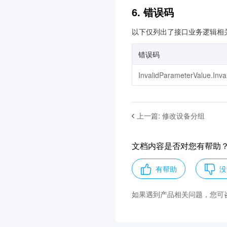
人脸核身
3.0
6. 错误码
英文作文批改
3.0
以下仅列出了接口业务逻辑相
物联网开发平台
3.0
云 HDFS
3.0
错误码
互动白板
3.0
InvalidParameterValue.Inv
边缘计算机器
3.0
验证码
3.0
上一篇
:
修改设备分组
文本内容安全
3.0
语音消息
3.0
文档内容是否对您有帮助
数据库智能管家 DBbrain
3.0
有帮助
没
云防火墙
3.0
弹性微服务
如果遇到产品相关问题，您可
3.0
私有域解析 Private DNS
3.0