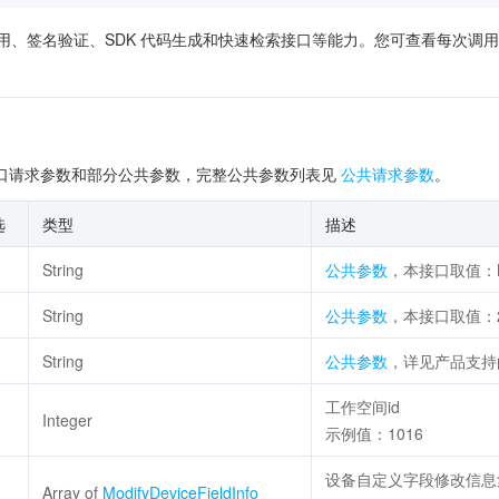
供了在线调用、签名验证、SDK 代码生成和快速检索接口等能力。您可查看每
口请求参数和部分公共参数，完整公共参数列表见
公共请求参数
。
选
类型
描述
String
公共参数
，本接口取值：Mod
String
公共参数
，本接口取值：20
String
公共参数
，详见产品支
工作空间id
Integer
示例值：1016
设备自定义字段修改信息
Array of
ModifyDeviceFieldInfo