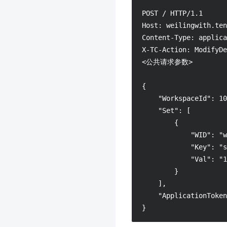
智能全局流量管理
3.0
POST / HTTP/1.1

Host: weilingwith.ten
暴露面管理服务
3.0
Content-Type: applica
多媒体处理
X-TC-Action: ModifyDe
云托付物理服务器
3.0
<公共请求参数>

腾讯云微搭低代码
3.0
{

消息队列 Pulsar 版
3.0
    "WorkspaceId": 10
消息队列 RabbitMQ 版
3.0
    "Set": [

        {

内容识别
            "WID": "w
多模态智能数据湖 TCLake
            "Key": "s
3.0
            "Val": "1
知识引擎原子能力
3.0
        }

    ],

商业流程服务
3.0
    "ApplicationToken
消息队列 MQTT 版
3.0
}
Agent Runtime
3.0