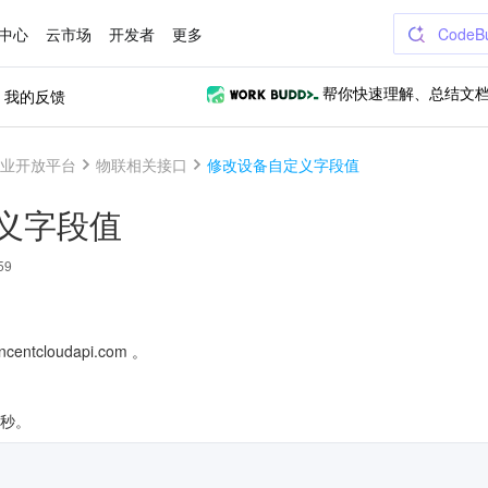
中心
云市场
开发者
更多
CodeB
我的反馈
帮你快速理解、总结文
业开放平台
物联相关接口
修改设备自定义字段值
义字段值
59
centcloudapi.com 。
/秒。