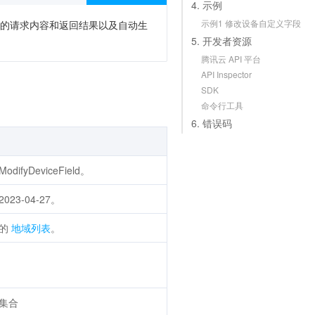
4. 示例
示例1 修改设备自定义字段
次调用的请求内容和返回结果以及自动生
5. 开发者资源
腾讯云 API 平台
API Inspector
SDK
命令行工具
6. 错误码
ifyDeviceField。
23-04-27。
持的
地域列表
。
集合