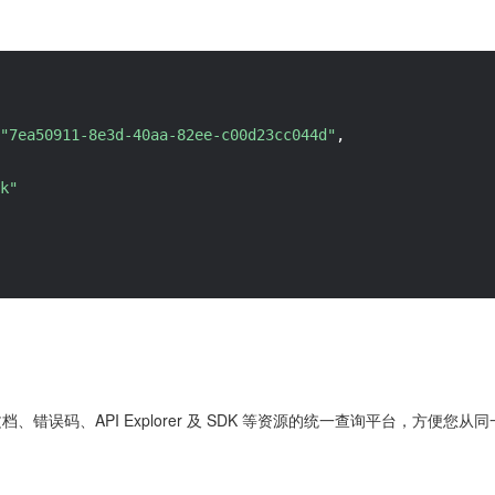
"7ea50911-8e3d-40aa-82ee-c00d23cc044d"
,
k"
 文档、错误码、API Explorer 及 SDK 等资源的统一查询平台，方