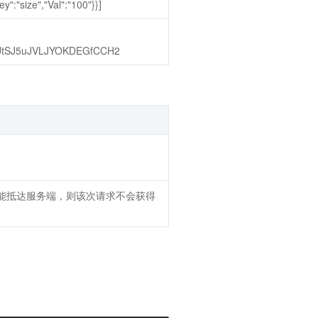
:"size","Val":"100"}}]
SJ5uJVLJYOKDEGfCCH2
未能抵达服务端，则该次请求不会获得