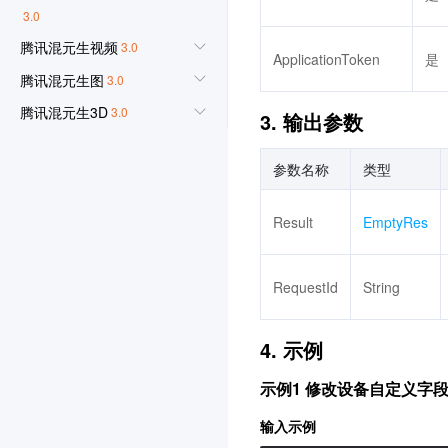
3.0
腾讯混元生视频
3.0
ApplicationToken
是
腾讯混元生图
3.0
腾讯混元生3D
3.0
3. 输出参数
事件中心
3.0
参数名称
类型
腾讯云数据分析智能体
3.0
云原生智能网关
3.0
Result
EmptyRes
防火墙管理
3.0
语音合成
3.0
RequestId
String
应用型负载均衡
3.0
联网搜索API
3.0
4. 示例
AI 临床助手
3.0
示例1 修改设备自定义字
智能顾问
3.0
输入示例
语音识别
3.0