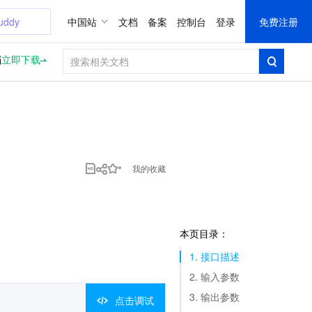
uddy
中国站
文档
备案
控制台
登录
免费注册
档
立即下载
我的收藏
本页目录：
1. 接口描述
2. 输入参数
3. 输出参数
点击调试