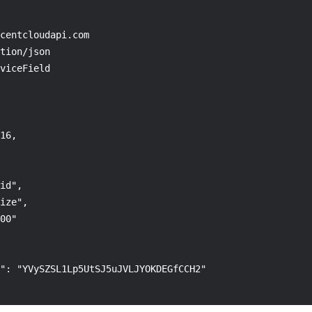
centcloudapi.com

tion/json

viceField

16,

id",

ize",

00"

": "YVySZSL1Lp5UtSJ5uJVLJYOKDEGfCCH2"
