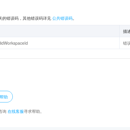
关的错误码，其他错误码详见
公共错误码
。
描
alidWorkspaceId
错
？
帮助
咨询
在线客服
寻求帮助。