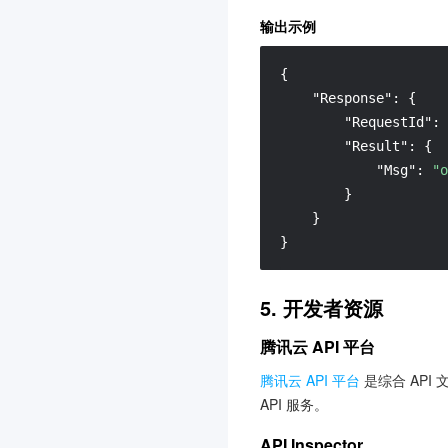
软件成分分析
3.0
输出示例
声音复刻
3.0
{
容器镜像服务
3.0
"Response"
:
{
物联网智能视频服务(消费
"RequestId"
:
版)
"Result"
:
{
3.0
"Msg"
:
"o
注册配置治理
3.0
}
}
数据湖计算 DLC
3.0
}
物联网智能视频服务(行业
版)
5. 开发者资源
3.0
自动化助手
3.0
腾讯云 API 平台
视频内容安全
3.0
腾讯云 API 平台
是综合 API
邮件推送
3.0
API 服务。
安全凭证服务
3.0
API Inspector