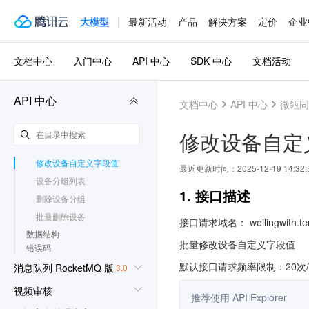
联动规则列表查询
联动规则详情查询
大模型
最新活动
产品
解决方案
定价
企业
事件列表查询
动作列表查询
文档中心
入门中心
API 中心
SDK 中心
文档活动
上报应用消息
批量上报应用消息
API 中心
文档中心
API 中心
微瓴同
设备分组新增or修改
修改设备绑定标签
修改设备自定
修改设备分组
修改设备自定义字段值
最近更新时间：
2025-12-19 14:32:
设备分组列表
1. 接口描述
删除设备分组
批量删除设备
接口请求域名： weilingwith.ten
数据结构
批量修改设备自定义字段值
错误码
默认接口请求频率限制：20次
消息队列 RocketMQ 版
3.0
视频审核
推荐使用 API Explorer